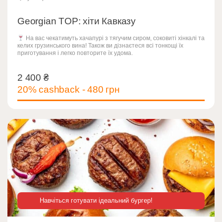
Georgian TOP: хіти Кавказу
На вас чекатимуть хачапурі з тягучим сиром, соковиті хінкалі та
келих грузинського вина! Також ви дізнаєтеся всі тонкощі їх
приготування і легко повторите їх удома.
2 400
₴
2 400
₴
20% cashback - 480 грн
Навчіться готувати ідеальний бургер!