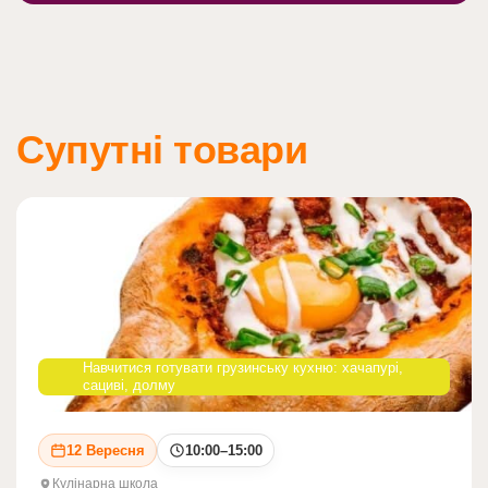
Супутні товари
Навчитися готувати грузинську кухню: хачапурі,
сациві, долму
12 Вересня
10:00–15:00
Кулінарна школа