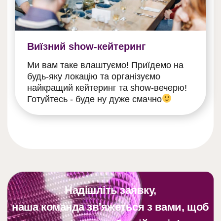
Виїзний show-кейтеринг
Ми вам таке влаштуємо! Приїдемо на
будь-яку локацію та організуємо
найкращий кейтеринг та show-вечерю!
Готуйтесь - буде ну дуже смачно
Надішліть заявку,
наша команда зв'яжеться з вами, щоб