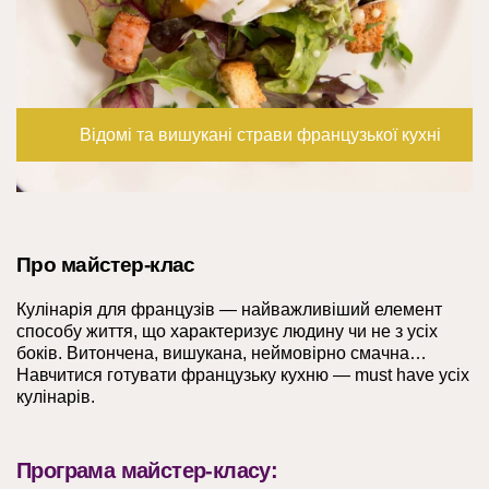
Відомі та вишукані страви французької кухні
Про майстер-клас
Кулінарія для французів — найважливіший елемент
способу життя, що характеризує людину чи не з усіх
боків. Витончена, вишукана, неймовірно смачна…
Навчитися готувати французьку кухню — must have усіх
кулінарів.
Програма майстер-класу: