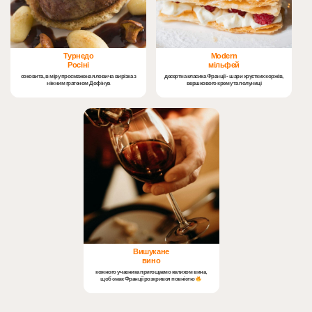
Турнедо
Modern
Росіні
мільфей
cоковита, в міру просмажена яловича вирізка з
десертна класика Франції - шари хрустких коржів,
ніжним гратеном Дофінуа
вершкового крему та полуниці
Вишукане
вино
кожного учасника пригощаємо келихом вина,
щоб смак Франції розкрився повністю