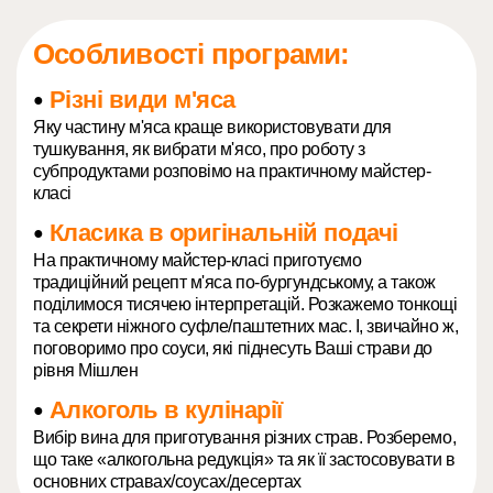
Особливості програми:
Різні види м'яса
●
Яку частину м'яса краще використовувати для
тушкування, як вибрати м'ясо, про роботу з
субпродуктами розповімо на практичному майстер-
класі
Класика в оригінальній подачі
●
На практичному майстер-класі приготуємо
традиційний рецепт м'яса по-бургундському, а також
поділимося тисячею інтерпретацій. Розкажемо тонкощі
та секрети ніжного суфле/паштетних мас. І, звичайно ж,
поговоримо про соуси, які піднесуть Ваші страви до
рівня Мішлен
Алкоголь в кулінарії
●
Вибір вина для приготування різних страв. Розберемо,
що таке «алкогольна редукція» та як її застосовувати в
основних стравах/соусах/десертах