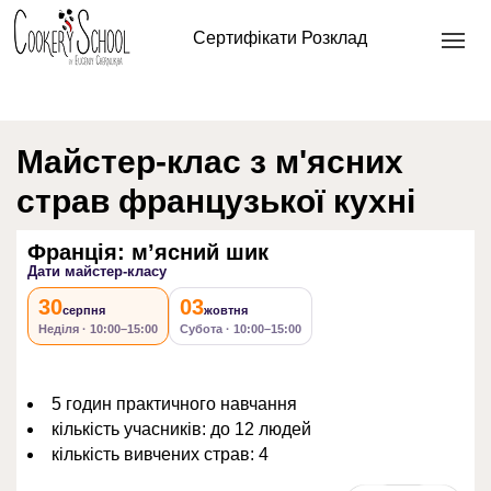
Головна
/
Кулінарна школа офлайн
/
Кулінарні майстер
Сертифікати
Розклад
класи
/ Франція: мʼясний шик
Майстер-клас з м'ясних
страв французької кухні
Франція: мʼясний шик
Дати майстер-класу
30
03
серпня
жовтня
Неділя · 10:00–15:00
Субота · 10:00–15:00
5 годин практичного навчання
кількість учасників: до 12 людей
кількість вивчених страв: 4