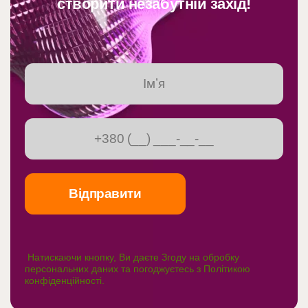
створити незабутній захід!
Натискаючи кнопку, Ви даєте Згоду на обробку
персональних даних та погоджуєтесь з
Політикою
конфіденційності
.