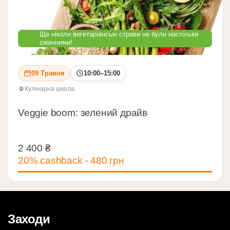
Ще ніколи вегетаріанські страви не були настільки
смачними!
09 Травня
10:00–15:00
Кулінарна школа
Veggie boom: зелений драйв
2 400
₴
2 400
₴
20% cashback - 480 грн
Заходи