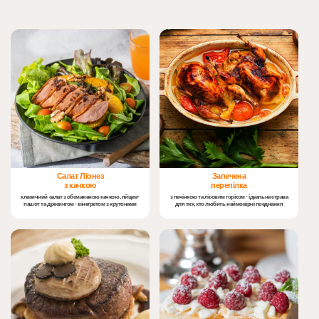
Салат Ліонез
Запечена
з качкою
перепілка
класичний салат з обсмаженою качкою, яйцем-
з печінкою та лісовим горіхом - ідеальна страва
пашот та дресингом - вінегретом з крутонами
для тих, хто любить неймовірні поєднання