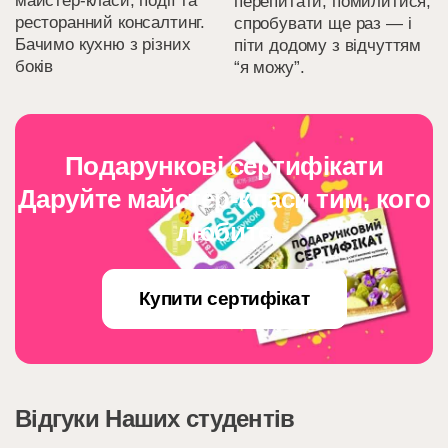
майстер-класи, події та
перепитати, помилитися,
ресторанний консалтинг.
спробувати ще раз — і
Бачимо кухню з різних
піти додому з відчуттям
боків
“я можу”.
Подарункові сертифікати
Даруйте майстер-класи тим, кого
любите
Купити сертифікат
Відгуки Наших студентів