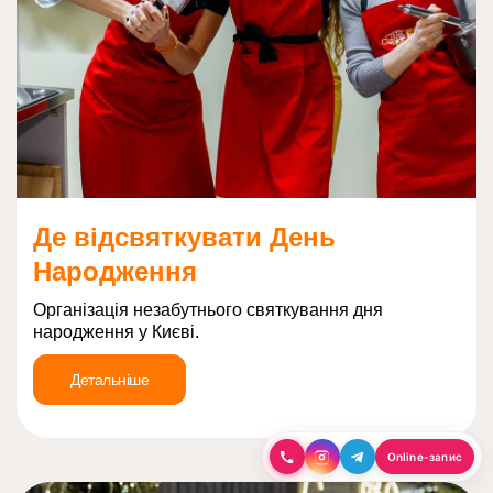
Де відсвяткувати День
Народження
Організація незабутнього святкування дня
народження у Києві.
Детальніше
Online-запис