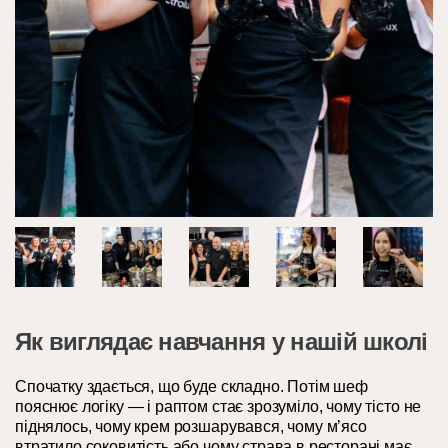
Як виглядає навчання у нашій школі
Спочатку здається, що буде складно. Потім шеф
пояснює логіку — і раптом стає зрозуміло, чому тісто не
піднялось, чому крем розшарувався, чому м’ясо
втратило соковитість або чому страва в ресторані має