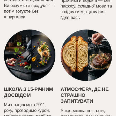
практика й подача — без
Ви розумієте продукт — і
пафосу, складної мови та
потім готуєте без
з відчуттям, що кухня
шпаргалок
“для вас”.
ШКОЛА З 15-РІЧНИМ
АТМОСФЕРА, ДЕ НЕ
ДОСВІДОМ
СТРАШНО
ЗАПИТУВАТИ
Ми працюємо з 2011
року, проводимо курси,
У нас можна не знати,