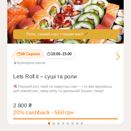
Роли, соєвий соус і трішки магії
08 Серпня
10:00–15:00
Кулінарна школа
Lets Roll it – суші та роли
Перший рол, який ти закрутиш сам — і ти вже відчуваєш
цей ніжний рис, свіжу рибу та ідеальний баланс смаку!
2 800
₴
2 800
₴
20% cashback - 560 грн