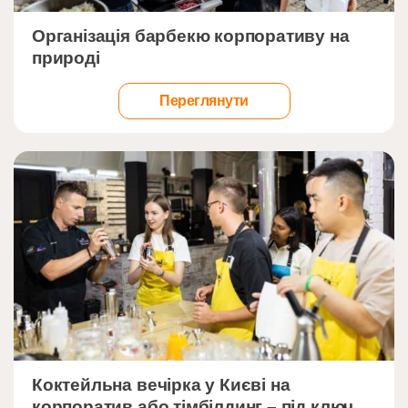
">
Організація барбекю корпоративу на
природі
Переглянути
">
Коктейльна вечірка у Києві на
корпоратив або тімбілдинг – під ключ