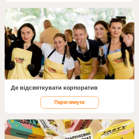
Напишіть тут щось…
">
Де відсвяткувати корпоратив
Переглянути