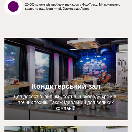
20 000 кілометрів проїхали на нашому Фуд-Траку. Ми привозимо
кухню на ваш івент — від Харкова до Львов
Кондитерський зал
Для десертів, випічки, тортів, шоколаду, кремів і
точних технік. Також ідеальний для великих
компаній.