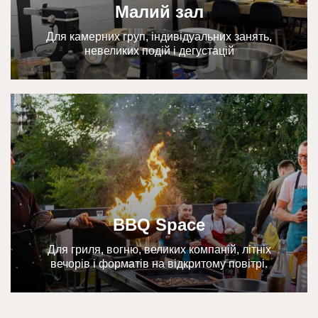
Малий зал
Для камерних груп, індивідуальних занять,
невеликих подій і дегустацій
BBQ Space
Для гриля, вогню, великих компаній, літніх
вечорів і форматів на відкритому повітрі.