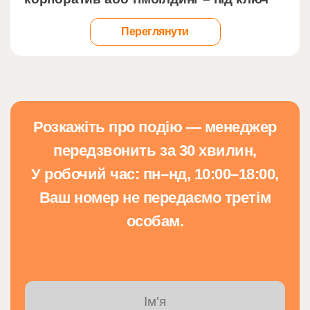
Переглянути
Розкажіть про подію — менеджер
передзвонить за 30 хвилин,
У робочий час: пн–нд, 10:00–18:00,
Ваш номер не передаємо третім
особам.