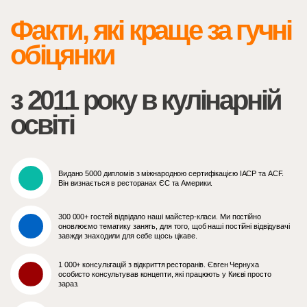
Факти, які краще за гучні
обіцянки
з 2011 року в кулінарній
освіті
Видано 5000 дипломів з міжнародною сертифікацією IACP та ACF.
Він визнається в ресторанах ЄС та Америки.
300 000+ гостей відвідало наші майстер-класи. Ми постійно
оновлюємо тематику занять, для того, щоб наші постійні відвідувачі
завжди знаходили для себе щось цікаве.
1 000+ консультацій з відкриття ресторанів. Євген Чернуха
особисто консультував концепти, які працюють у Києві просто
зараз.