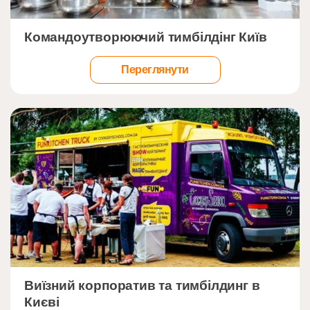
">
Командоутворюючий тимбілдінг Київ
Переглянути
">
Виїзний корпоратив та тимбілдинг в
Києві