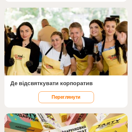
Напишіть тут щось…
">
Де відсвяткувати корпоратив
Переглянути