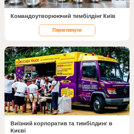
">
Командоутворюючий тимбілдінг Київ
Переглянути
">
Виїзний корпоратив та тимбілдинг в
Києві