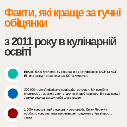
Факти, які краще за гучні
обіцянки
з 2011 року в кулінарній
освіті
Видано 5000 дипломів з міжнародною сертифікацією IACP та ACF.
Він визнається в ресторанах ЄС та Америки.
300 000+ гостей відвідало наші майстер-класи. Ми постійно
оновлюємо тематику занять, для того, щоб наші постійні відвідувачі
завжди знаходили для себе щось цікаве.
1 000+ консультацій з відкриття ресторанів. Євген Чернуха
особисто консультував концепти, які працюють у Києві просто
зараз.