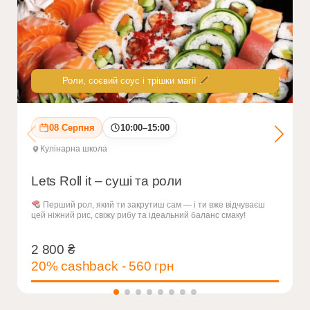
Роли, соєвий соус і трішки магії
08 Серпня
10:00–15:00
Кулінарна школа
Lets Roll it – суші та роли
Перший рол, який ти закрутиш сам — і ти вже відчуваєш
цей ніжний рис, свіжу рибу та ідеальний баланс смаку!
2 800
₴
2 800
₴
20% cashback - 560 грн