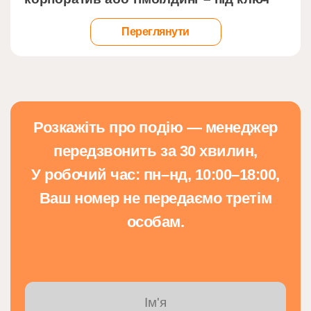
Переглянути
Розкажіть про подію — менеджер
передзвонить за 30 хвилин,
У робочий час: пн–нд, 10:00–18:00,
Ваш номер не передаємо третім
особам.