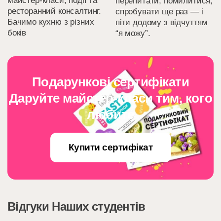
майстер-класи, події та
перепитати, помилитися,
ресторанний консалтинг.
спробувати ще раз — і
Бачимо кухню з різних
піти додому з відчуттям
боків
“я можу”.
Подарункові сертифікати
Даруйте майстер-класи тим, кого
любите
Купити сертифікат
Відгуки Наших студентів