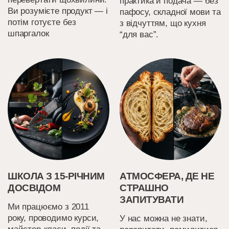
практика й подача — без
Ви розумієте продукт — і
пафосу, складної мови та
потім готуєте без
з відчуттям, що кухня
шпаргалок
“для вас”.
ШКОЛА З 15-РІЧНИМ
АТМОСФЕРА, ДЕ НЕ
ДОСВІДОМ
СТРАШНО
ЗАПИТУВАТИ
Ми працюємо з 2011
року, проводимо курси,
У нас можна не знати,