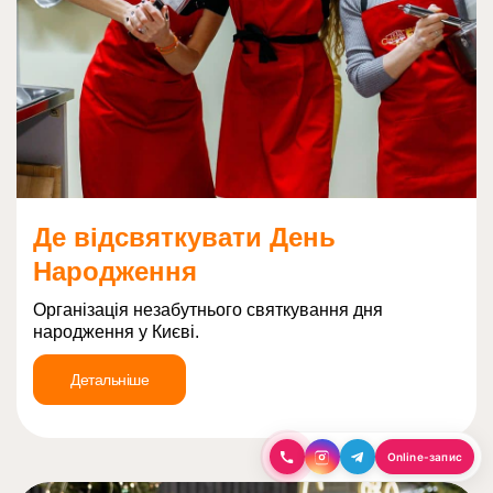
Де відсвяткувати День
Народження
Організація незабутнього святкування дня
народження у Києві.
Детальніше
Online-запис