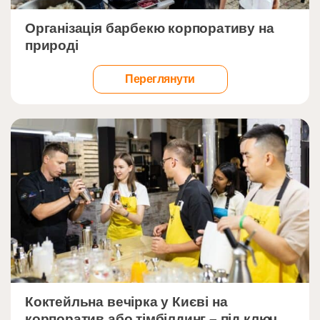
">
Організація барбекю корпоративу на
природі
Переглянути
">
Коктейльна вечірка у Києві на
корпоратив або тімбілдинг – під ключ