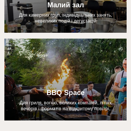
Малий зал
Для камерних груп, індивідуальних занять,
невеликих подій і дегустацій
BBQ Space
Для гриля, вогню, великих компаній, літніх
вечорів і форматів на відкритому повітрі.