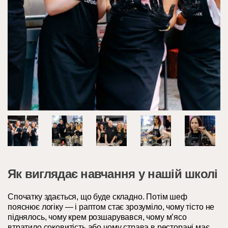
Як виглядає навчання у нашій школі
Спочатку здається, що буде складно. Потім шеф
пояснює логіку — і раптом стає зрозуміло, чому тісто не
піднялось, чому крем розшарувався, чому м’ясо
втратило соковитість або чому страва в ресторані має