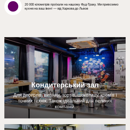
20 000 кілометрів проїхали на нашому Фуд-Траку. Ми привозимо
кухню на ваш івент — від Харкова до Львов
Кондитерський зал
Для десертів, випічки, тортів, шоколаду, кремів і
точних технік. Також ідеальний для великих
компаній.