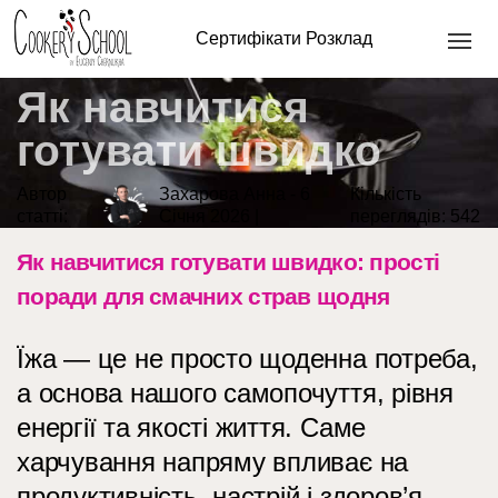
швидко
Сертифікати
Розклад
Як навчитися
готувати швидко
Автор
Захарова Анна - 6
Кількість
статті:
Січня 2026 |
переглядів:
542
Як навчитися готувати швидко: прості
поради для смачних страв щодня
Їжа — це не просто щоденна потреба,
а основа нашого самопочуття, рівня
енергії та якості життя. Саме
харчування напряму впливає на
продуктивність, настрій і здоров’я.