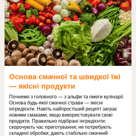
Основа смачної та швидкої їжі
— якісні продукти
Почнемо з головного — з альфи та омеги кулінарії.
Основа будь-якої смачної страви — якісні
інгредієнти. Навіть найпростіший рецепт заграє
новими смаками, якщо використовувати свіжі
продукти. Правильно підібрані інгредієнти:
скорочують час приготування; не потребують
складної обробки; дають стабільно смачний