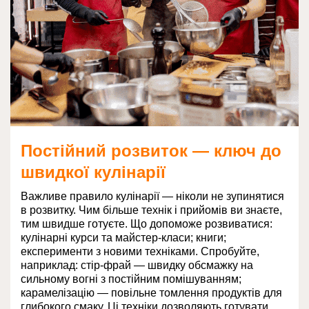
Постійний розвиток — ключ до
швидкої кулінарії
Важливе правило кулінарії — ніколи не зупинятися
в розвитку. Чим більше технік і прийомів ви знаєте,
тим швидше готуєте. Що допоможе розвиватися:
кулінарні курси та майстер-класи; книги;
експерименти з новими техніками. Спробуйте,
наприклад: стір-фрай — швидку обсмажку на
сильному вогні з постійним помішуванням;
карамелізацію — повільне томлення продуктів для
глибокого смаку. Ці техніки дозволяють готувати