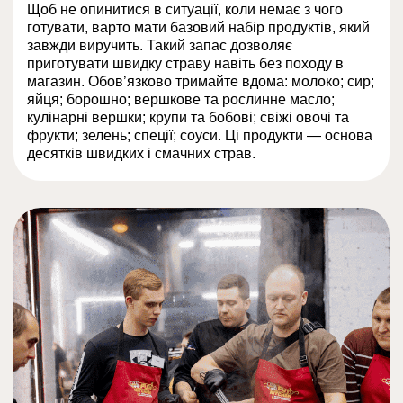
Щоб не опинитися в ситуації, коли немає з чого
готувати, варто мати базовий набір продуктів, який
завжди виручить. Такий запас дозволяє
приготувати швидку страву навіть без походу в
магазин. Обов’язково тримайте вдома: молоко; сир;
яйця; борошно; вершкове та рослинне масло;
кулінарні вершки; крупи та бобові; свіжі овочі та
фрукти; зелень; спеції; соуси. Ці продукти — основа
десятків швидких і смачних страв.