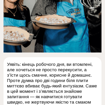
Уявіть: кінець робочого дня, ви втомлені,
але хочеться не просто перекусити, а
з’їсти щось смачне, корисне й домашнє.
Проте думка про дві години біля плити
миттєво вбиває будь-який ентузіазм. Саме
в цей момент і з’являється знайоме
запитання — як навчитися готувати
швидко, не жертвуючи якістю та смаком