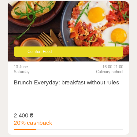
Comfort Food
13 June
16:00-21:00
Saturday
Culinary school
Brunch Everyday: breakfast without rules
2 400
₴
2 400
₴
20% cashback