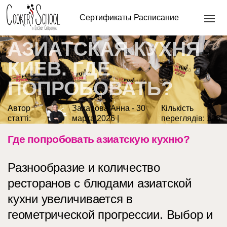
КУХНЯ КИЕВ. ГДЕ ПОПРОБОВАТЬ?
Сертификаты
Расписание
АЗИАТСКАЯ КУХНЯ
КИЕВ. ГДЕ
ПОПРОБОВАТЬ?
Автор
Захарова Анна - 30
Кількість
статті:
марта 2026 |
переглядів:
103
Где попробовать азиатскую кухню?
Разнообразие и количество
ресторанов с блюдами азиатской
кухни увеличивается в
геометрической прогрессии. Выбор и