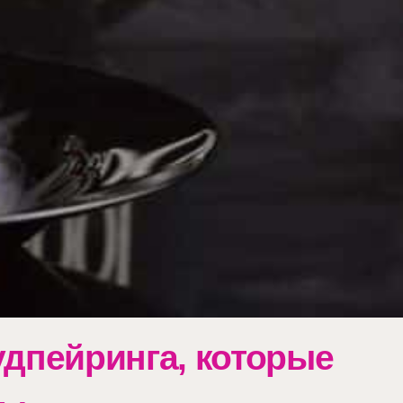
удпейринга, которые