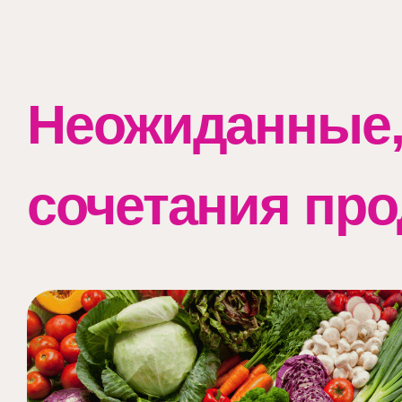
Неожиданные,
сочетания про