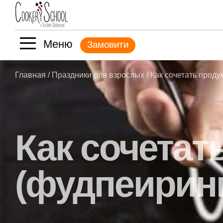
Меню
Замовити
Главная
/
Праздники для взрослых
/ Как сочетать проду
Как сочетат
(фудпеиринг