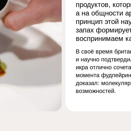
продуктов, кото
а на общности а
принцип этой на
запах формирует
воспринимаем ка
В своё время брит
и научно подтверди
икра отлично сочет
момента фудпейринг
доказал: молекуля
возможностей.