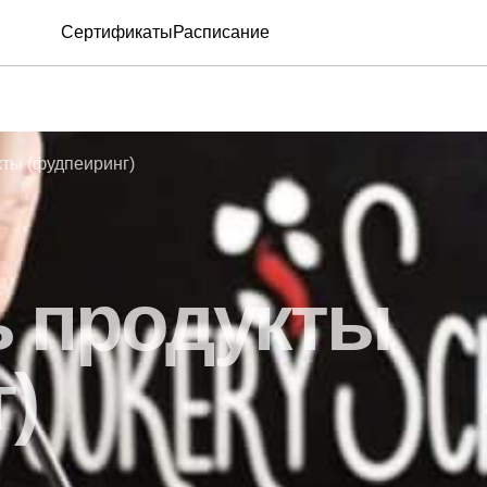
Сертификаты
Расписание
кты (фудпеиринг)
ь продукты
)