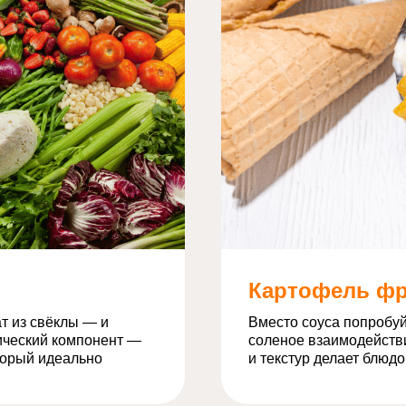
Картофель фр
т из свёклы — и
Вместо соуса попробуй
ический компонент —
соленое взаимодействи
торый идеально
и текстур делает блюд