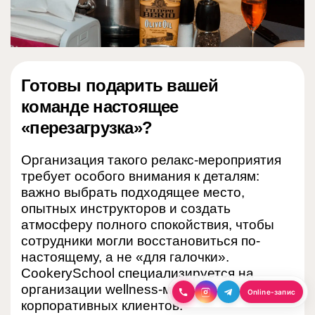
Готовы подарить вашей
команде настоящее
«перезагрузка»?
Организация такого релакс-мероприятия
требует особого внимания к деталям:
важно выбрать подходящее место,
опытных инструкторов и создать
атмосферу полного спокойствия, чтобы
сотрудники могли восстановиться по-
настоящему, а не «для галочки».
CookerySchool специализируется на
организации wellness-мероприятий для
Автор
Tarkovska - 2 апреля
Кількість
Online-запис
корпоративных клиентов.
статті:
2026 |
переглядів:
92