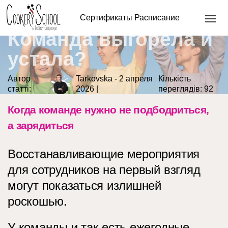
Сертификаты
Расписание
Команда выгорела и
устала?
Автор
Tarkovska - 2 апреля
Кількість
статті:
2026 |
переглядів:
92
Когда команде нужно не подбодриться,
а зарядиться
Восстанавливающие мероприятия
для сотрудников на первый взгляд
могут показаться излишней
роскошью.
У команды и так есть ежегодные