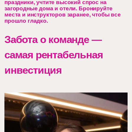
праздники, учтите высокий спрос на
загородные дома и отели. Бронируйте
места и инструкторов заранее, чтобы все
прошло гладко.
Забота о команде —
самая рентабельная
инвестиция