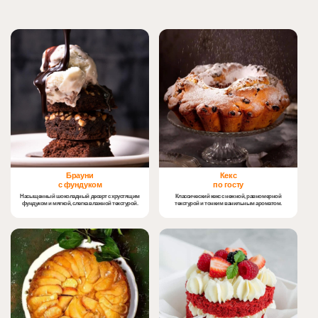
Брауни
Кекс
с фундуком
по госту
Насыщенный шоколадный десерт с хрустящим
Классический кекс с нежной, равномерной
фундуком и мягкой, слегка влажной текстурой.
текстурой и тонким ванильным ароматом.