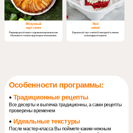
Яблучный
Red
тарт-татен
velvet
Перевернутый пирог с карамелизированными
Бархатный торт с мягкой текстурой и легким
яблоками и тонким хрустящим основанием.
шоколадным вкусом.
Особенности программы:
Традиционные рецепты
●
Все десерты и выпечка традиционны, а сами рецепты
проверены временем
Идеальные текстуры
●
После мастер-класса Вы поймете каким нежным