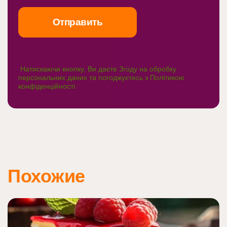
Натискаючи кнопку, Ви даєте Згоду на обробку
персональних даних та погоджуєтесь з
Політикою
конфіденційності
.
Похожие