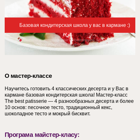
Базовая кондитерская школа у вас в кармане :)
Выпечка, которая дает понимание базы
кондитерского искусства и уверенность в каждом
последующем десерте.
О мастер-классе
Научитесь готовить 4 классических десерта и у Вас в
кармане базовая кондитерская школа! Мастер-класс
The best patisserie — 4 разнообразных десерта и более
10 основ: песочное тесто, традиционный кекс,
шоколадное тесто и мокрый бисквит.
Програма майстер-класу: