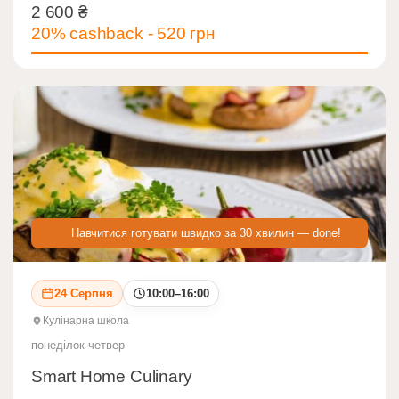
2 600
₴
2 600
₴
20% cashback - 520 грн
Навчитися готувати швидко за 30 хвилин — done!
24 Серпня
10:00–16:00
Кулінарна школа
понеділок-четвер
Smart Home Culinary