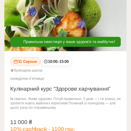
Правильна інвестиція у ваше здоров'я та майбутнє!
31 Серпня
10:00–15:00
Кулінарна школа
понеділок-пʼятниця
Кулінарний курс “Здорове харчування”
Їж смачно. Живи здорово. Готуй правильно. 5 днів — і ти знаєш, як
зробити навіть майонез корисним! Починай із понеділка — але
цього разу по-справжньому.
11 000
₴
11 000
₴
10% cashback - 1100 грн.