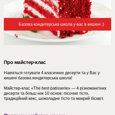
Базова кондитерська школа у вас в кишені :)
Випічка, яка дає розуміння бази кондитерського
мистецтва і впевненість у кожному наступному десерті.
Про майстер-клас
Навчіться готувати 4 класичних десерти та у Вас у
кишені базова кондитерська школа!
Майстер-клас «The best patisserie» — 4 різноманітних
десерти та більш ніж 10 основ: пісочне тісто,
традиційний кекс, шоколадне тісто та мокрий бісквіт.