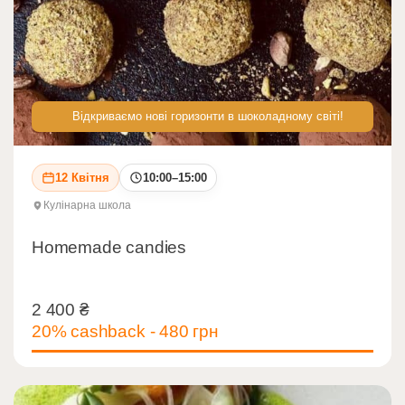
Відкриваємо нові горизонти в шоколадному світі!
12 Квітня
10:00–15:00
Кулінарна школа
Homemade candies
2 400
₴
2 400
₴
20% cashback - 480 грн