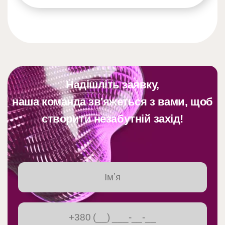
Надішліть заявку,
наша команда зв'яжеться з вами, щоб
створити незабутній захід!