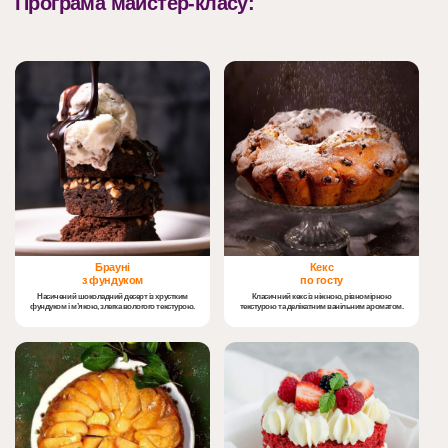
Програма майстер-класу:
Брауні
Кекс
з фундуком
по госту
Насичений шоколадний десерт із хрустким
Класичний кекс із ніжною, рівномірною
фундуком і м’якою, злегка вологого текстурою.
текстурою та делікатним ванільним ароматом.