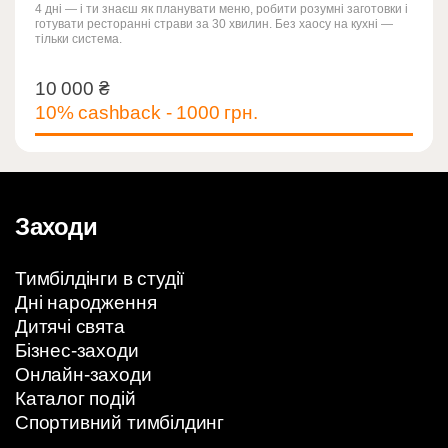
4 дні — і ти знаєш як планувати меню, робити розумні заготовки і
готувати ресторанні страви за 30 хвилин. Без хаосу на кухні —
тільки система.
10 000
₴
10 000
₴
10% cashback - 1000 грн.
Заходи
Тимбілдінги в студії
Дні народження
Дитячі свята
Бізнес-заходи
Онлайн-заходи
Каталог подій
Спортивний тимбілдинг