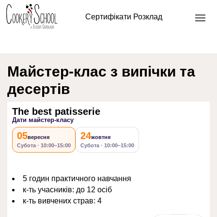
Головна
/
Кондитерські майстер-класи
/ The best
Сертифікати
Розклад
patisserie
Майстер-клас з випічки та
десертів
The best patisserie
Дати майстер-класу
05
24
вересня
жовтня
Субота · 10:00–15:00
Субота · 10:00–15:00
5 годин практичного навчання
к-ть учасників: до 12 осіб
к-ть вивчених страв: 4