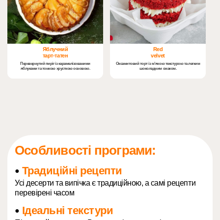
Яблучний
Red
тарт-татен
velvet
Перевернутий пиріг із карамелізованими
Оксамитовий торт із м’якою текстурою та легким
яблуками та тонкою хрусткою основою.
шоколадним смаком.
Особливості програми:
Традиційні рецепти
●
Усі десерти та випічка є традиційною, а самі рецепти
перевірені часом
Ідеальні текстури
●