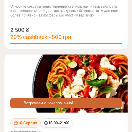
Откройте секреты приготовления стейков, научитесь выбирать
качественное мясо и достигать идеальной прожарки. А для еще
более приятной атмосферы мы угостим вас виски.
2 500
₴
2 500
₴
20% cashback - 500 грн
Встречаем с бокалом вина!
16 Серпня
16:00–21:00