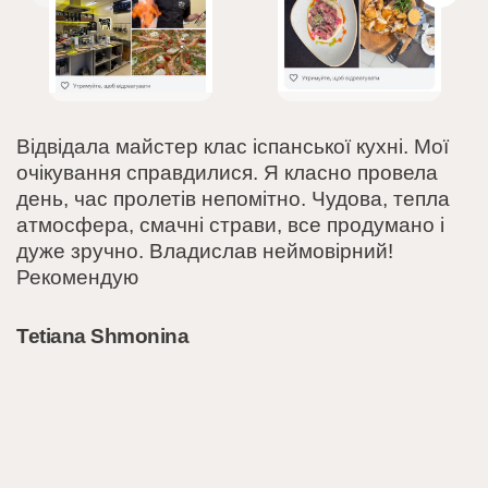
Відвідала майстер клас іспанської кухні. Мої
очікування справдилися. Я класно провела
день, час пролетів непомітно. Чудова, тепла
атмосфера, смачні страви, все продумано і
дуже зручно. Владислав неймовірний!
Рекомендую
Tetiana Shmonina