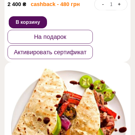
2 400
₴
cashback - 480 грн
-
+
Количество
товара
Street
В корзину
food:
burgers&burrito
На подарок
Активировать сертификат