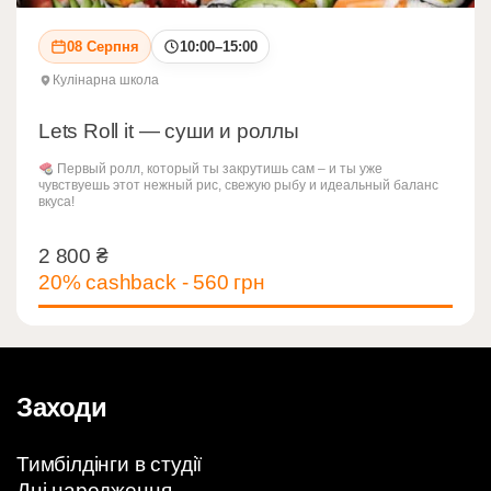
08 Серпня
10:00–15:00
Кулінарна школа
Lets Roll it — суши и роллы
Первый ролл, который ты закрутишь сам – и ты уже
чувствуешь этот нежный рис, свежую рыбу и идеальный баланс
вкуса!
2 800
₴
2 800
₴
20% cashback - 560 грн
Заходи
Тимбілдінги в студії
Дні народження