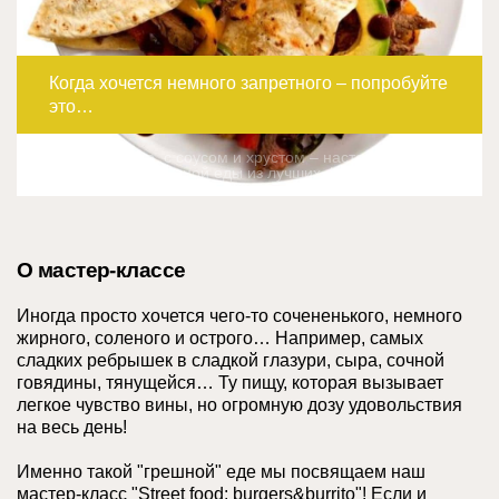
Когда хочется немного запретного – попробуйте
это…
Ярко, горячо, с соусом и хрустом – настоящая
атмосфера уличной еды из лучших фудкортов мира!
О мастер-классе
Иногда просто хочется чего-то сочененького, немного
жирного, соленого и острого… Например, самых
сладких ребрышек в сладкой глазури, сыра, сочной
говядины, тянущейся… Ту пищу, которая вызывает
легкое чувство вины, но огромную дозу удовольствия
на весь день!
Именно такой "грешной" еде мы посвящаем наш
мастер-класс "Street food: burgers&burrito"! Если и