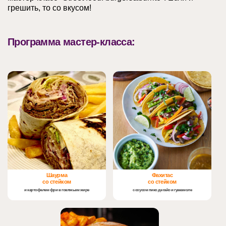
грешить, то со вкусом!
Программа мастер-класса:
Шаурма
Фахитас
со стейком
со стейком
и картофелем фри в говяжьем жире
с соусом пико де гайо и гуакамоле