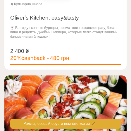
Кулінарна школа
Oliverʼs Kitchen: easy&tasty
Вас ждут сочные бургеры, ароматное тосканское рагу, бокал
вина и рецепты Джейми Оливера, которые легко станут вашими
фирменными блюдами!
2 400
₴
2 400
₴
20%cashback - 480 грн
Роллы, соевый соус и немного магии