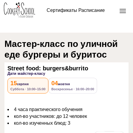
Главная
/
Кулинарный мастер класс
/ Street food:
Сертификаты
Расписание
burgers&burrito
Мастер-класс по уличной
еде бургеры и буритос
Street food: burgers&burrito
Дати майстер-класу
15
04
серпня
жовтня
Суббота · 10:00–15:00
Воскресенье · 16:00–20:00
4 часа практического обучения
кол-во участников: до 12 человек
кол-во изученных блюд: 3