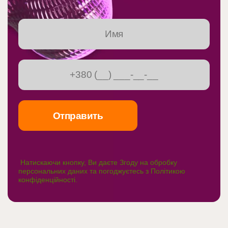
Натискаючи кнопку, Ви даєте Згоду на обробку
персональних даних та погоджуєтесь з
Політикою
конфіденційності
.