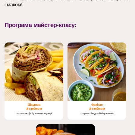
смаком!
Програма майстер-класу:
Шаурма
Фахітас
зі стейком
зі стейком
і картоплею фрі у яловичому жирі
з соусом піко де гайо і гуакамоле