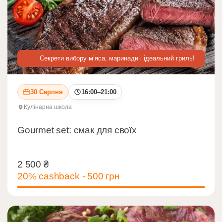
Секрети вибору м’яса, маринади і ідеальний гриль!
30 Серпня
16:00–21:00
Кулінарна школа
Gourmet set: смак для своїх
2 500
₴
2 500
₴
20% cashback - 500 грн