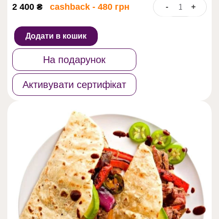
2 400
₴
cashback - 480 грн
-
+
Street
food:
burgers&burrito
Додати в кошик
кількість
На подарунок
Активувати сертифікат