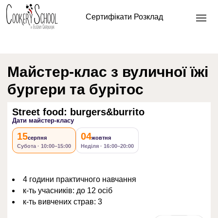
Головна
/
Кулінарна школа офлайн
/
Кулінарні майстер
Сертифікати
Розклад
класи
/ Street food: burgers&burrito
Майстер-клас з вуличної їжі
бургери та бурітос
Street food: burgers&burrito
Дати майстер-класу
15
04
серпня
жовтня
Субота · 10:00–15:00
Неділя · 16:00–20:00
4 години практичного навчання
к-ть учасників: до 12 осіб
к-ть вивчених страв: 3