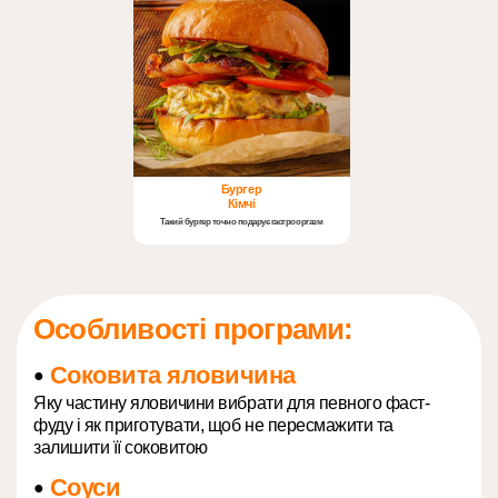
Бургер
Кімчі
Такий бургер точно подарує гастрооргазм
Особливості програми:
Соковита яловичина
●
Яку частину яловичини вибрати для певного фаст-
фуду і як приготувати, щоб не пересмажити та
залишити її соковитою
Соуси
●