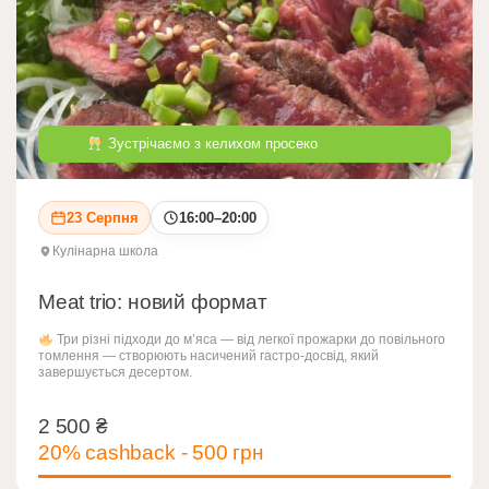
Зустрічаємо з келихом просеко
23 Серпня
16:00–20:00
Кулінарна школа
Meat trio: новий формат
Три різні підходи до м’яса — від легкої прожарки до повільного
томлення — створюють насичений гастро-досвід, який
завершується десертом.
2 500
₴
2 500
₴
20% cashback - 500 грн