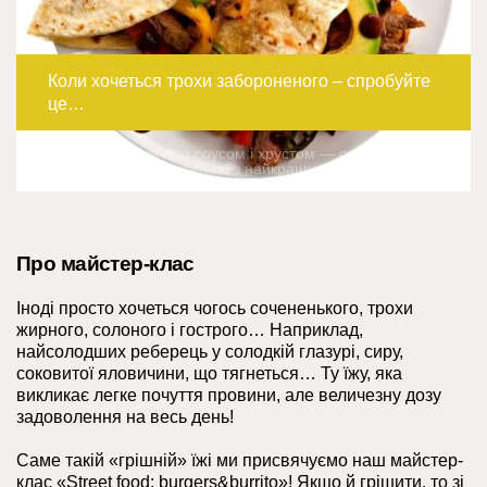
Коли хочеться трохи забороненого – спробуйте
це…
Яскраво, гаряче, з соусом і хрустом — справжня
атмосфера вуличної їжі з найкращих фудкортів світу!
Про майстер-клас
Іноді просто хочеться чогось сочененького, трохи
жирного, солоного і гострого… Наприклад,
найсолодших реберець у солодкій глазурі, сиру,
соковитої яловичини, що тягнеться… Ту їжу, яка
викликає легке почуття провини, але величезну дозу
задоволення на весь день!
Саме такій «грішній» їжі ми присвячуємо наш майстер-
клас «Street food: burgers&burrito»! Якщо й грішити, то зі