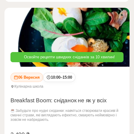
Освойте рецепти швидких сніданків за 10 хвилин!
06 Вересня
10:00–15:00
Кулінарна школа
Breakfast Boom: сніданок не як у всіх
Забудьте про нудні сніданки: навчіться створювати красиві й
смачні страви, які виглядають ефектно, смакують неймовірно і
зовсім не набридають.