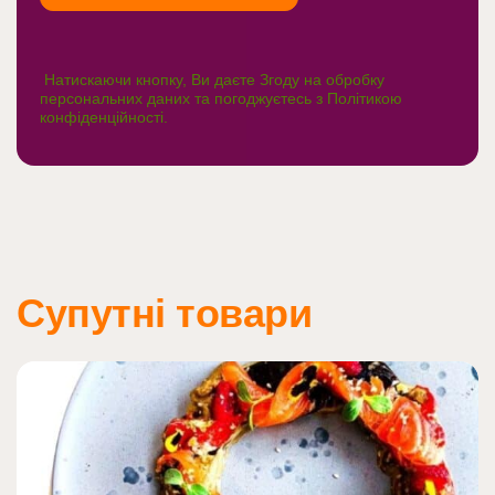
Натискаючи кнопку, Ви даєте Згоду на обробку
персональних даних та погоджуєтесь з
Політикою
конфіденційності
.
Супутні товари