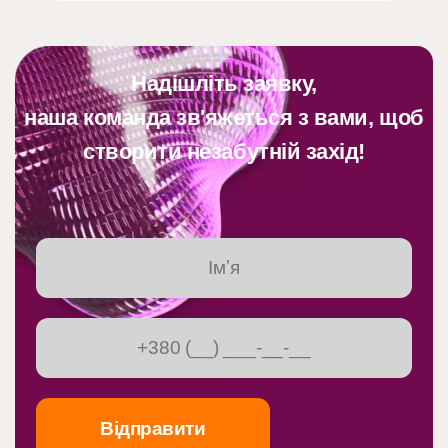
Надішліть заявку,
наша команда зв'яжеться з вами, щоб
створити незабутній захід!