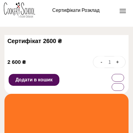
Головна
/
Gift Card
/ Сертифікат 2600 ₴
Сертифікати
Розклад
Сертифікат 2600 ₴
2 600
₴
-
+
Сертифікат
2600
₴
Додати в кошик
кількість