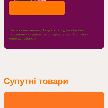
Натискаючи кнопку, Ви даєте Згоду на обробку
персональних даних та погоджуєтесь з
Політикою
конфіденційності
.
Супутні товари