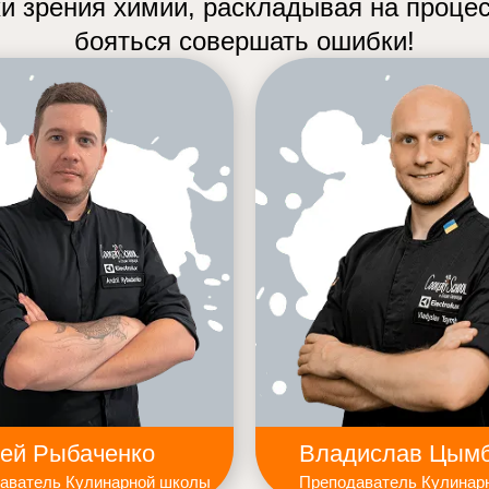
ки зрения химии, раскладывая на процес
бояться совершать ошибки!
ей Рыбаченко
Владислав Цым
аватель Кулинарной школы
Преподаватель Кулинар