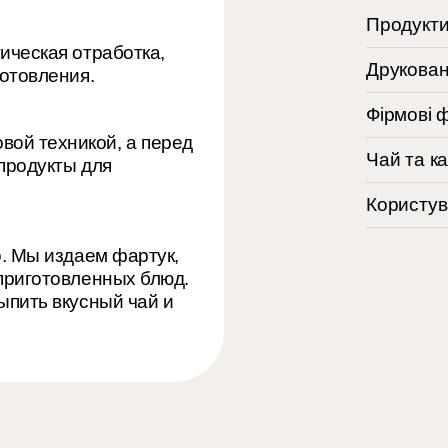
Продукти
ическая отработка,
Друкован
готовления.
Фірмові 
ой техникой, а перед
Чай та к
продукты для
Користув
о. Мы издаем фартук,
приготовленных блюд.
ыпить вкусный чай и