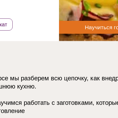
кат
Научиться г
рсе мы разберем всю цепочку, как внед
шнюю кухню.
учимся работать с заготовками, которы
товление