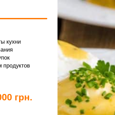
ы кухни
вания
упок
м продуктов
00 грн.