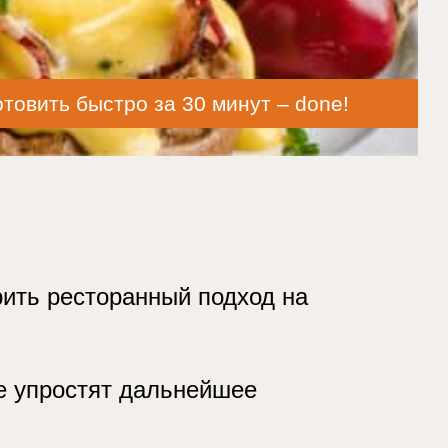
отовить быстро за 30 минут – done!
рить ресторанный подход на
е упростят дальнейшее