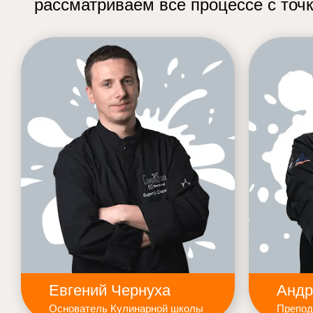
рассматриваем все процессе с точ
Евгений Чернуха
Андр
Основатель Кулинарной школы
Препод