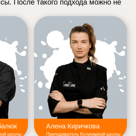
сы. После такого подхода можно не
балюк
Алена Киричкова
ной школы
Преподаватель Кулинарной школы