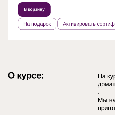
Smart
В корзину
Home
Culinary
На подарок
Активировать сертиф
О курсе:
На ку
дома
.
Мы на
приго