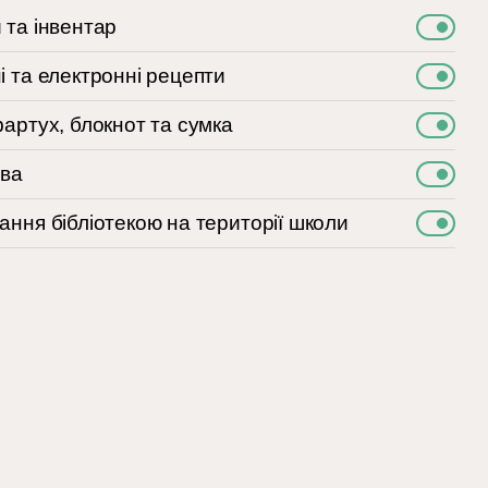
 та інвентар
і та електронні рецепти
фартух, блокнот та сумка
ава
ання бібліотекою на території школи