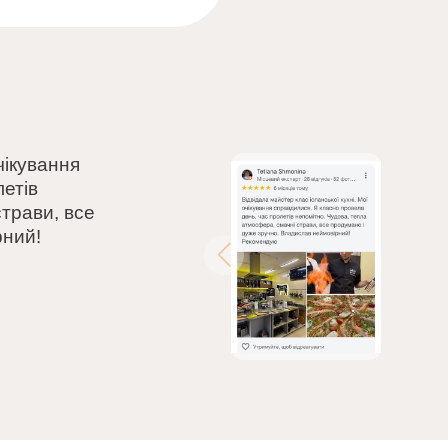
чікування
етів
трави, все
рний!