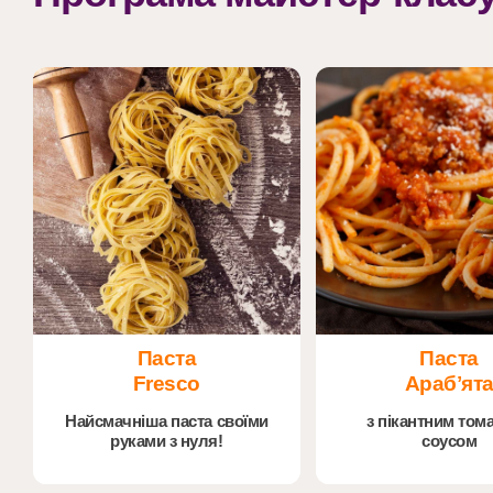
Паста
Паста
Fresco
Арабʼят
Найсмачніша паста своїми
з пікантним том
руками з нуля!
соусом