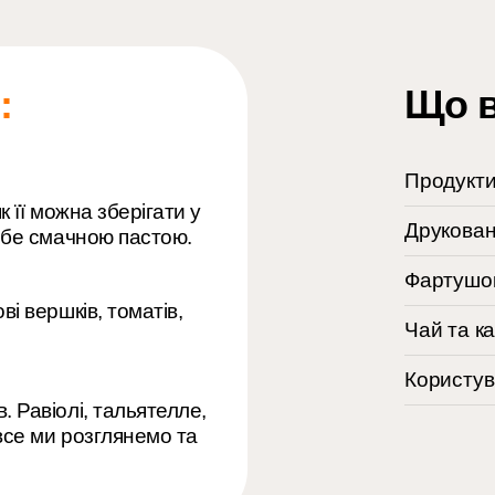
:
Що в
Продукти
к її можна зберігати у
Друкован
себе смачною пастою.
Фартушок
ві вершків, томатів,
Чай та к
Користув
. Равіолі, тальятелле,
 все ми розглянемо та