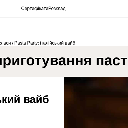
Сертифікати
Розклад
класи
/ Pasta Party: італійський вайб
приготування пас
ський вайб