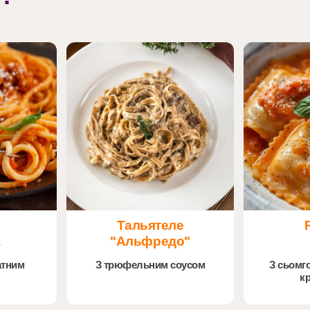
Тальятеле
а
"Альфредо"
атним
З трюфельним соусом
З сьомг
к