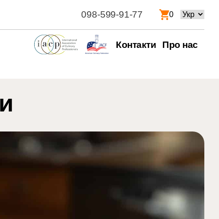
098-599-91-77
Вибрати
0
мову
Контакти
Про нас
ти