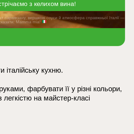
стрічаємо з келихом вина!
ат пармезану, вершкові соуси й атмосфера справжньої Італії —
я сказати: Mamma mia!
и італійську кухню.
руками, фарбувати її у різні кольори,
з легкістю на майстер-класі