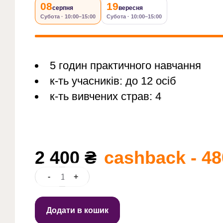
08
19
серпня
вересня
Субота · 10:00–15:00
Субота · 10:00–15:00
5 годин практичного навчання
к-ть учасників: до 12 осіб
к-ть вивчених страв: 4
2 400
₴
cashback - 48
-
+
Pasta
Party:
італійський
Додати в кошик
вайб
кількість