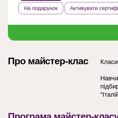
На подарунок
Активувати сертифі
Про майстер-клас
Класи
Навчи
підби
“Італі
Програма майстер-класу