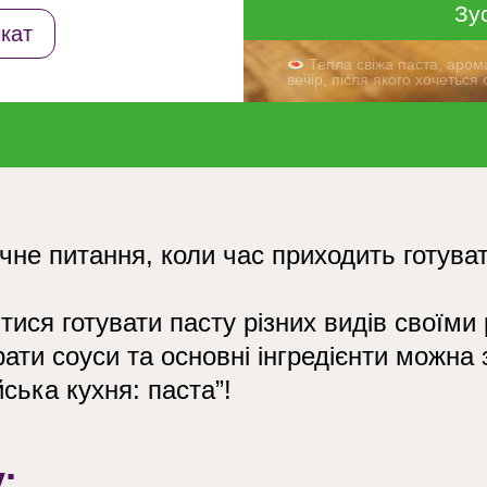
Зу
кат
Тепла свіжа паста, аром
вечір, після якого хочетьс
чне питання, коли час приходить готуват
тися готувати пасту різних видів своїми 
рати соуси та основні інгредієнти можна 
йська кухня: паста”!
: