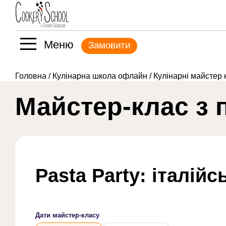
Меню
Замовити
Головна
/
Кулінарна школа офлайн
/
Кулінарні майстер 
Майстер-клас з 
Pasta Party: італій
Дати майстер-класу