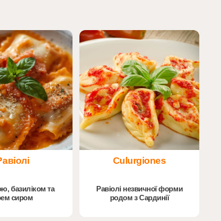
Равіолі
Culurgiones
ою, базиліком та
Равіолі незвичної форми
рем сиром
родом з Сардинії