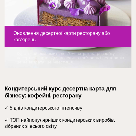
Оновлення десертної карти ресторану або
кавʼярень.
Курс, який економить до 70% витрат на розробку
десертної карти. Для власників кав'ярень і ресторанів —
це не витрата, це інвестиція.
Кондитерський курс десертна карта для
бізнесу: кофейні, ресторану
✓ 5 днів кондитерського інтенсиву
✓ ТОП найпопулярніших кондитерських виробів,
зібраних зі всього світу