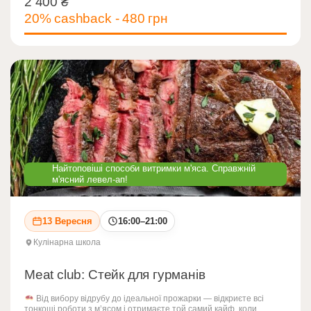
2 400
₴
2 400
₴
20% cashback - 480 грн
Найтоповіші способи витримки м'яса. Справжній
м'ясний левел-ап!
13 Вересня
16:00–21:00
Кулінарна школа
Meat club: Стейк для гурманів
Від вибору відрубу до ідеальної прожарки — відкриєте всі
тонкощі роботи з м’ясом і отримаєте той самий кайф, коли