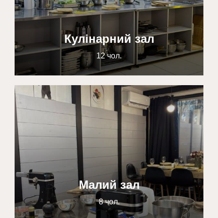
Кулінарний зал
12 чол.
Малий зал
8 чол.