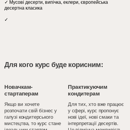
✓ Мусові десерти, випічка, еклери, європейська
десертна класика
✓
Для кого курс буде корисним:
Новачкам-
Практикуючим
стартаперам
кондитерам
Якщо ви хочете
Для тих, хто вже працює
розпочати свій бізнес у
у сфері, курс пропонує
галузі кондитерського
нові ідеї, нові смаки та
мистецтва, то курс стане
інтерпретації десертів.
ідеальним стартом.
Це відмінна можливість