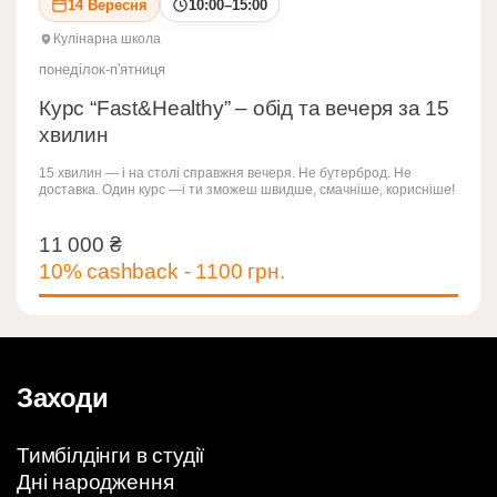
14 Вересня
10:00–15:00
Кулінарна школа
понеділок-п'ятниця
Курс “Fast&Healthy” – обід та вечеря за 15
хвилин
15 хвилин — і на столі справжня вечеря. Не бутерброд. Не
доставка. Один курс —і ти зможеш швидше, смачніше, корисніше!
11 000
₴
11 000
₴
10% cashback - 1100 грн.
Заходи
Тимбілдінги в студії
Дні народження