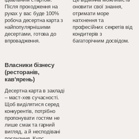
Після проходження на
оновити свої знання,
руках у вас буде 100%
отримати море
робоча десертна карта з
натхнення та
найпопулярнішими
професійних секретів від
десертами, готова до
кондитерів з
впровадження.
багаторічним досвідом.
Власники бізнесу
(ресторанів,
кав'ярень)
Десертна карта в закладі
– маст-хев сучасності.
Щоб виділятися серед
конкурентів, потрібно
пропонувати гостям не
лише смак та гарний
вигляд, а й несподівані
поєднання. Курс