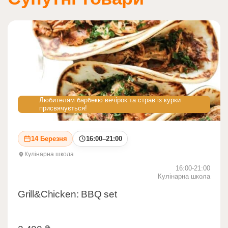
Любителям барбекю вечірок та страв із курки
присвячується!
14 Березня
16:00–21:00
Кулінарна школа
16:00-21:00
Кулінарна школа
Grill&Chicken: BBQ set