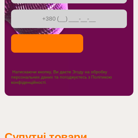
Натискаючи кнопку, Ви даєте Згоду на обробку
персональних даних та погоджуєтесь з
Політикою
конфіденційності
.
Супутні товари