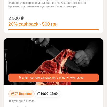
власноруч створюєш ідеальний стейк. А келих віскі стане
ідеальним доповненням до цього м’ясного вечора.
2 500
₴
2 500
₴
20% cashback - 500 грн
5 днів повного занурення у м’ясну кулінарію
07 Вересня
10:00–15:00
Кулінарна школа