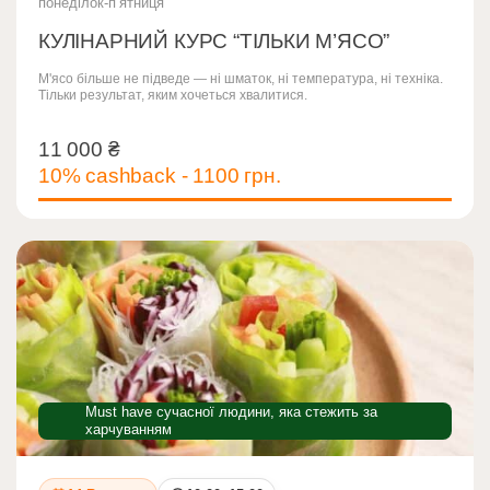
понеділок-пʼятниця
КУЛІНАРНИЙ КУРС “ТІЛЬКИ М’ЯСО”
М'ясо більше не підведе — ні шматок, ні температура, ні техніка.
Тільки результат, яким хочеться хвалитися.
11 000
₴
11 000
₴
10% cashback - 1100 грн.
Must have сучасної людини, яка стежить за
харчуванням