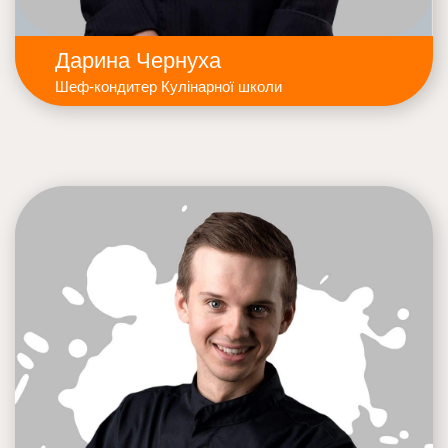
Дарина Чернуха
Шеф-кондитер Кулінарної школи