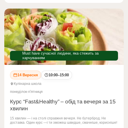
Must have сучасної людини, яка стежить за
харчуванням
14 Вересня
10:00–15:00
Кулінарна школа
понеділок-п'ятниця
Курс “Fast&Healthy” – обід та вечеря за 15
хвилин
15 хвилин — і на столі справжня вечеря. Не бутерброд. Не
доставка. Один курс —і ти зможеш швидше, смачніше, корисніше!