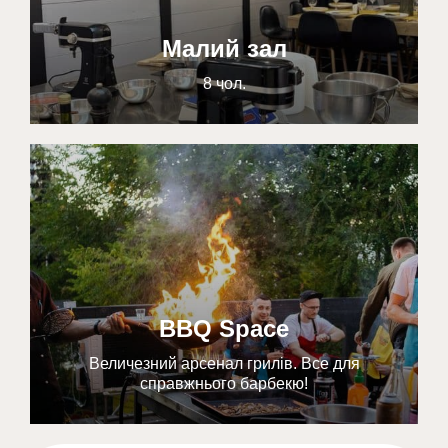
Малий зал
8 чол.
BBQ Space
Величезний арсенал грилів. Все для
справжнього барбекю!