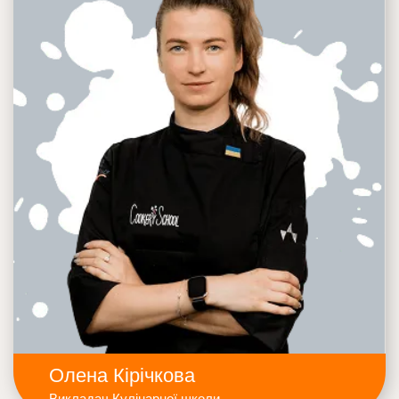
Олена Кірічкова
Викладач Кулінарної школи