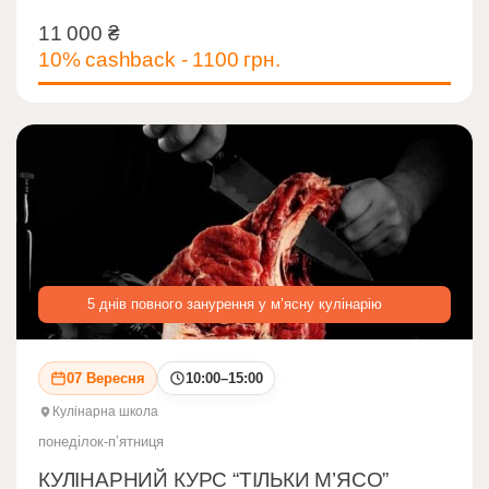
11 000
₴
11 000
₴
10% cashback - 1100 грн.
5 днів повного занурення у м’ясну кулінарію
07 Вересня
10:00–15:00
Кулінарна школа
понеділок-пʼятниця
КУЛІНАРНИЙ КУРС “ТІЛЬКИ М’ЯСО”