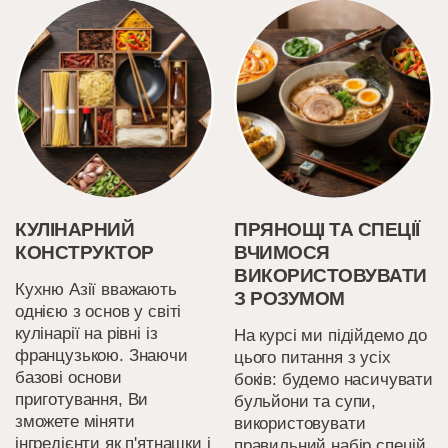
КУЛІНАРНИЙ
ПРЯНОЩІ ТА СПЕЦІЇ
КОНСТРУКТОР
ВЧИМОСЯ
ВИКОРИСТОВУВАТИ
Кухню Азії вважають
З РОЗУМОМ
однією з основ у світі
кулінарії на рівні із
На курсі ми підійдемо до
французькою. Знаючи
цього питання з усіх
базові основи
боків: будемо насичувати
приготування, Ви
бульйони та супи,
зможете міняти
використовувати
інгредієнти як п'ятнашки і
правильний набір спецій