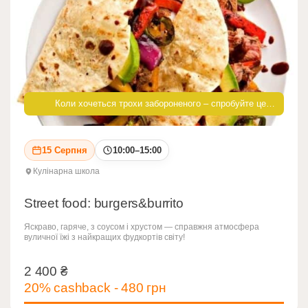
Коли хочеться трохи забороненого – спробуйте це…
15 Серпня
10:00–15:00
Кулінарна школа
Street food: burgers&burrito
Яскраво, гаряче, з соусом і хрустом — справжня атмосфера
вуличної їжі з найкращих фудкортів світу!
2 400
₴
2 400
₴
20% cashback - 480 грн