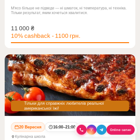
М'ясо більше не підведе — ні шматок, ні температура, ні техніка.
Тільки результат, яким хочеться хвалитися.
11 000
₴
11 000
₴
10% cashback - 1100 грн.
Тільки для справжніх любителів реальної
американської їжі!
20 Вересня
16:00–21:00
Online-запис
Кулінарна школа