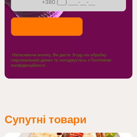
Натискаючи кнопку, Ви даєте Згоду на обробку
персональних даних та погоджуєтесь з
Політикою
конфіденційності
.
Супутні товари