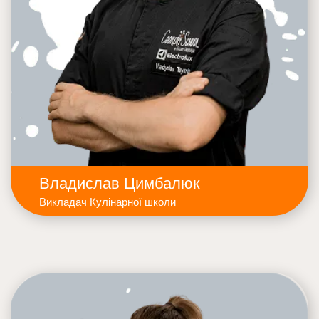
Владислав Цимбалюк
Викладач Кулінарної школи