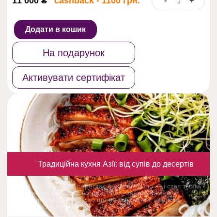
11 000
₴
cashback - 1100 грн.
-
+
Кулінарний
курс
"Азіатська
Додати в кошик
кухня"
кількість
На подарунок
Активувати сертифікат
Традиційна кухня Азії: від супів до десертів
Азіатська кухня перестає бути загадкою — і стає твоїм
конструктором. Сьогодні WOK, завтра Рамен,
післязавтра — те, що ще не має назви, але вже
неймовірно смачне!