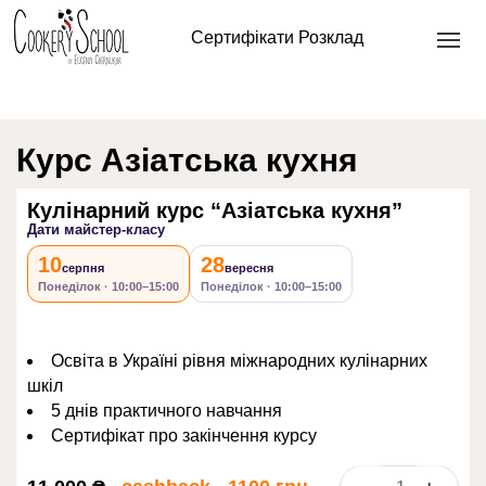
Головна
/
Кулінарні курси
/ Кулінарний курс “Азіатська
Сертифікати
Розклад
кухня”
Курс Азіатська кухня
Кулінарний курс “Азіатська кухня”
Дати майстер-класу
10
28
серпня
вересня
Понеділок · 10:00–15:00
Понеділок · 10:00–15:00
Освіта в Україні рівня міжнародних кулінарних
шкіл
5 днів практичного навчання
Сертифікат про закінчення курсу