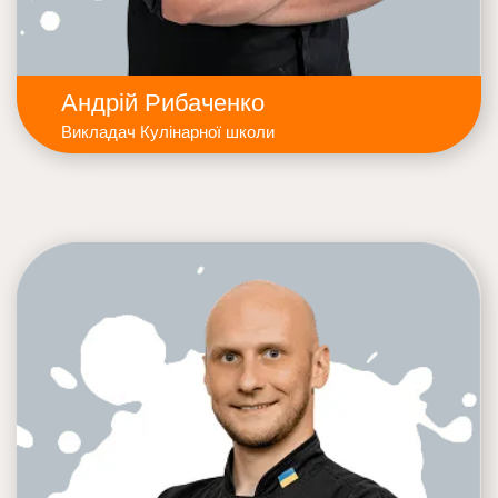
Андрій Рибаченко
Викладач Кулінарної школи