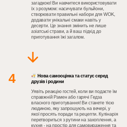
загадкою! Ви навчитеся використовувати
їх з розумом: насичувати бульйони,
створювати правильні набори для WOK,
додавати унікальні смаки навіть у
десерти. Це знання змінить не лише
азіатські страви, а й ваш підхід до
приготування їжі загалом.
4
Нова самооцінка та статус серед
друзів і родини
Уявіть реакцію гостей, коли ви подаєте їм
справжній Рамен або гарячі Гедза
власного приготування! Ви станете тією
людиною, яку запрошують на вечері, у
якої просять поради та рецепти. Кулінарія
перетвориться з рутини на захоплення, а
кухня - на простір для самовираження та