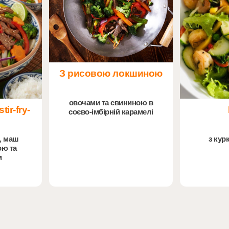
З рисовою локшиною
овочами та свининою в
ir-fry-
соєво-імбірній карамелі
, маш
з кур
ою та
м