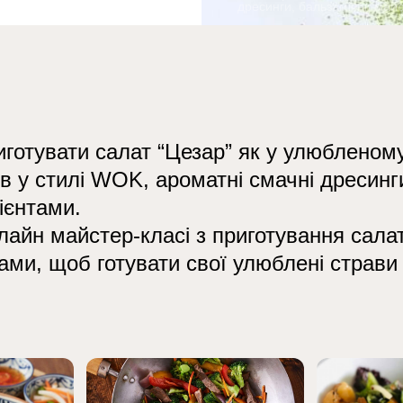
дресинги, бальзамічні, май
иготувати салат “Цезар” як у улюбленом
ів у стилі WOK, ароматні смачні дресинг
дієнтами.
лайн майстер-класі з приготування салат
ами, щоб готувати свої улюблені страви