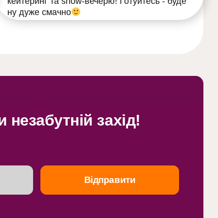
кейтеринг та show-вечерю! Готуйтесь - буде
ну дуже смачно
 незабутній захід!