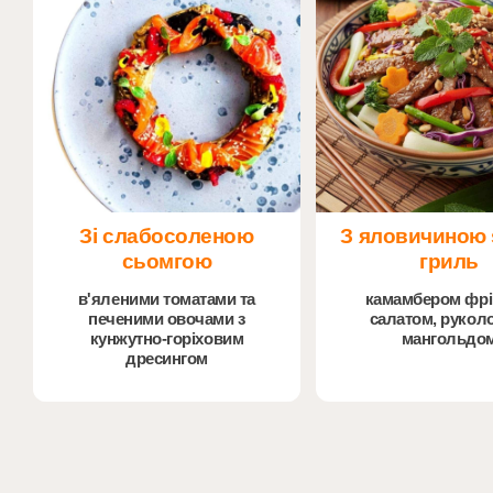
Зі слабосоленою
З яловичиною st
сьомгою
гриль
в'яленими томатами та
камамбером фрі
печеними овочами з
салатом, рукол
кунжутно-горіховим
мангольдо
дресингом