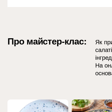
Про майстер-клас:
Як пр
салат
інгре
На он
основ