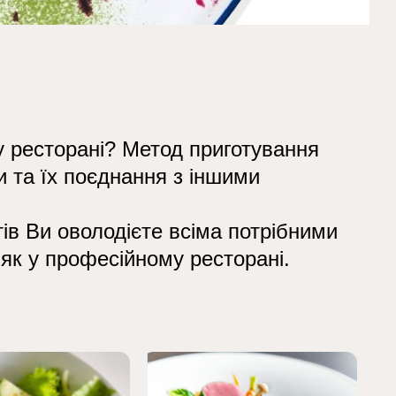
онези
у ресторані? Метод приготування
и та їх поєднання з іншими
ів Ви оволодієте всіма потрібними
 як у професійному ресторані.