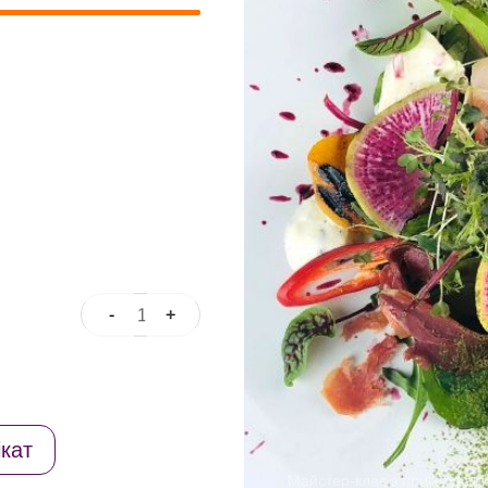
-
+
Онлайн
майстер-
клас
"Холодні
салати"
кількість
кат
Майстер-клас з приготуванн