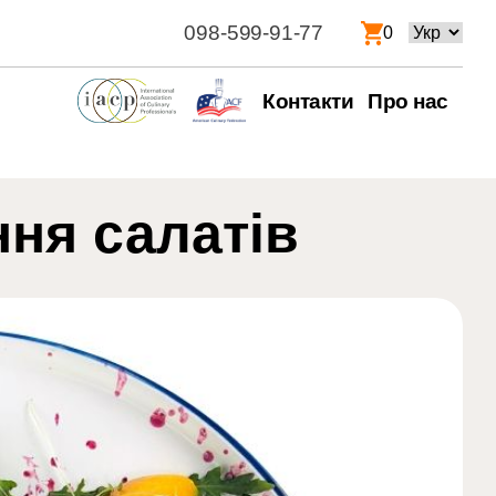
098-599-91-77
Вибрати
0
мову
Контакти
Про нас
ня салатів