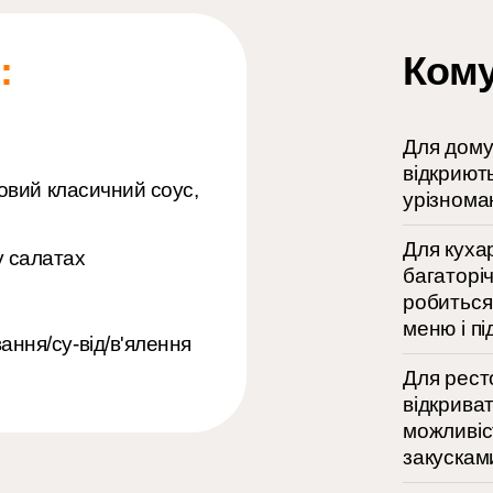
:
Кому
Для дому
відкриют
ховий класичний соус,
урізноман
Для куха
у салатах
багаторі
робиться
меню і пі
ання/су-від/в'ялення
Для рест
відкрива
можливіс
закускам