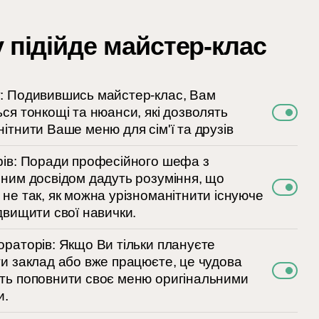
 підійде майстер-клас
: Подивившись майстер-клас, Вам
ься тонкощі та нюанси, які дозволять
ітнити Ваше меню для сім'ї та друзів
рів: Поради професійного шефа з
чним досвідом дадуть розуміння, що
 не так, як можна урізноманітнити існуюче
двищити свої навички.
ораторів: Якщо Ви тільки плануєте
ти заклад або вже працюєте, це чудова
ть поповнити своє меню оригінальними
и.