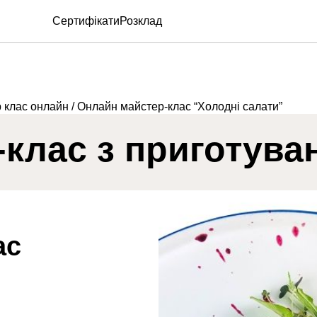
Сертифікати
Розклад
 клас онлайн
/ Онлайн майстер-клас “Холодні салати”
клас з приготуван
ас