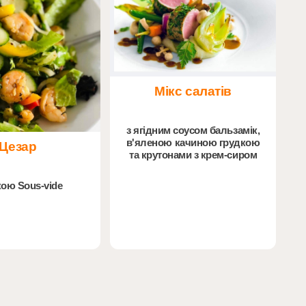
Мікс салатів
з ягідним соусом бальзамік,
в'яленою качиною грудкою
Цезар
та крутонами з крем-сиром
кою Sous-vide