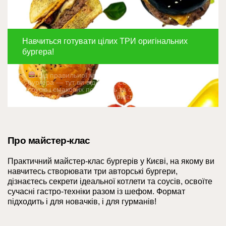
Навчиться готувати цілих ТРИ оригінальних
бургера!
Від правильної котлети до ідеального складання
бургера — тут ви відкриєте секрети соковитого м’яса,
соусів і смакових поєднань та отримаєте той самий
кайф, коли власноруч створюєш бургер своєї мрії.
Про майстер-клас
Практичний майстер-клас бургерів у Києві, на якому ви
навчитесь створювати три авторські бургери,
дізнаєтесь секрети ідеальної котлети та соусів, освоїте
сучасні гастро-техніки разом із шефом. Формат
підходить і для новачків, і для гурманів!