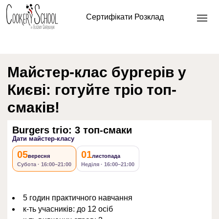
Головна
/
Кулінарна школа офлайн
/
Кулінарні майстер
Сертифікати
Розклад
класи
/ Burgers trio: 3 топ-смаки
Майстер-клас бургерів у
Києві: готуйте тріо топ-
смаків!
Burgers trio: 3 топ-смаки
Дати майстер-класу
05
01
вересня
листопада
Субота · 16:00–21:00
Неділя · 16:00–21:00
5 годин практичного навчання
к-ть учасників: до 12 осіб