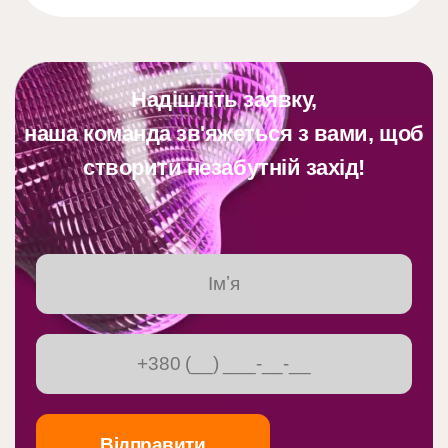
Надішліть заявку,
наша команда зв'яжеться з вами, щоб
створити незабутній захід!