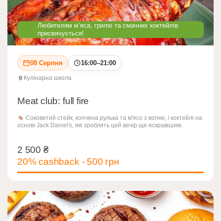
Любителям м’яса, грилю та смачних коктейлів
присвячується!
08 Серпня
16:00–21:00
Кулінарна школа
Meat club: full fire
Соковитий стейк, копчена рулька та м'ясо з вогню, і коктейлі на
основі Jack Daniel's, які зроблять цей вечір ще яскравішим.
2 500
₴
2 500
₴
20% cashback - 500 грн