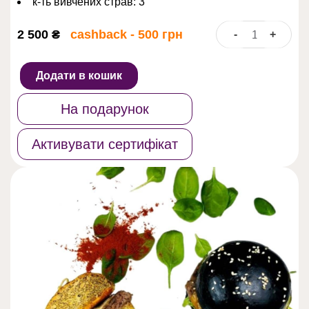
к-ть вивчених страв: 3
2 500
₴
cashback - 500 грн
-
+
Burgers
trio:
3
Додати в кошик
топ-
смаки
На подарунок
кількість
Активувати сертифікат