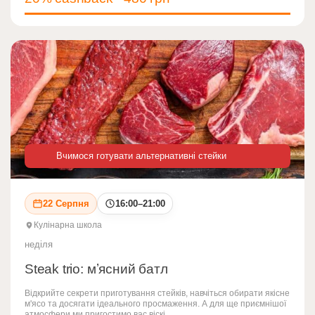
Вчимося готувати альтернативні стейки
22 Серпня
16:00–21:00
Кулінарна школа
неділя
Steak trio: мʼясний батл
Відкрийте секрети приготування стейків, навчіться обирати якісне
м'ясо та досягати ідеального просмаження. А для ще приємнішої
атмосфери ми пригостимо вас віскі.