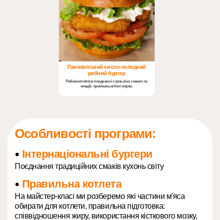
Паназіатський кисло-солодкий
рибний бургер
Рибна котлета в поєднанні з сальсою з манго та
спецій: оригінальні биті огірки.
Особливості програми:
Інтернаціональні бургери
●
Поєднання традиційних смаків кухонь світу
Правильна котлета
●
На майстер-класі ми розберемо які частини м'яса
обирати для котлети, правильна підготовка:
співвідношення жиру, використання кісткового мозку,