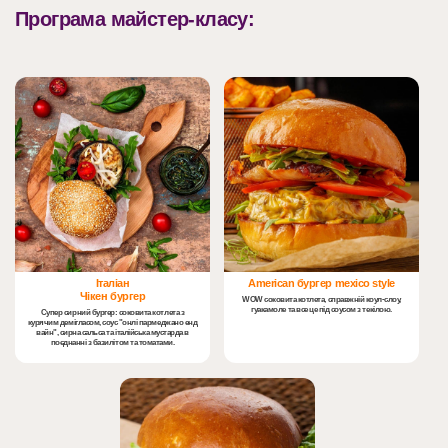
Програма майстер-класу:
Італіан
American бургер mexico style
Чікен бургер
WOW соковита котлета, справжній коул-слоу,
гуакамоле та все це під соусом з текілою.
Супер сирний бургер: соковита котлета з
курячим демігласом, соус "онлі пармеджано енд
вайн", сирна сальса та італійська мустарда в
поєднанні з базилітом та томатами.