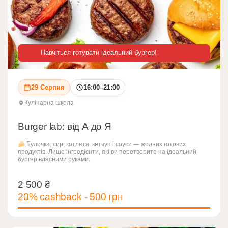
Навчіться готувати ідеальний бургер!
29 Серпня
16:00–21:00
Кулінарна школа
Burger lab: від А до Я
Булочка, сир, котлета, кетчуп і соуси — жодних готових
продуктів. Лише інгредієнти, які ви перетворите на ідеальний
бургер власними руками.
2 500
₴
2 500
₴
20% cashback - 500 грн