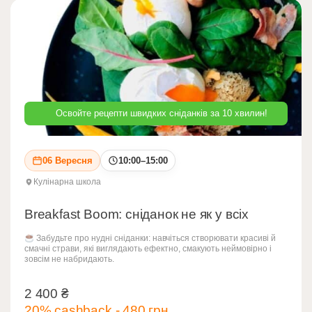
Освойте рецепти швидких сніданків за 10 хвилин!
06 Вересня
10:00–15:00
Кулінарна школа
Breakfast Boom: сніданок не як у всіх
Забудьте про нудні сніданки: навчіться створювати красиві й
смачні страви, які виглядають ефектно, смакують неймовірно і
зовсім не набридають.
2 400
₴
2 400
₴
20% cashback - 480 грн