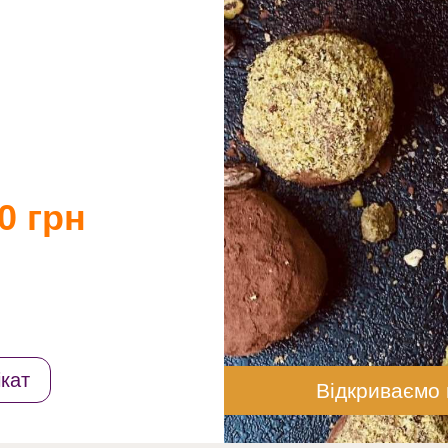
0 грн
кат
Відкриваємо 