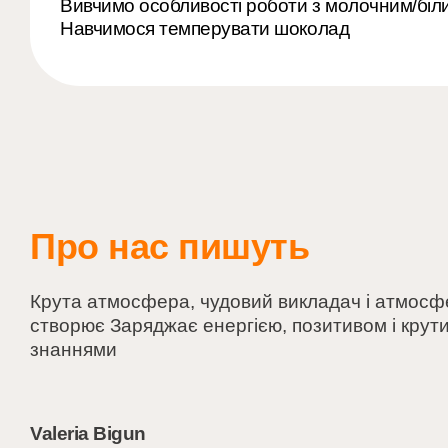
Вивчимо особливості роботи з молочним/бі
Навчимося темперувати шоколад
Про нас пишуть
Крута атмосфера, чудовий викладач і атмосфе
створює Заряджає енергією, позитивом і крут
знаннями
Valeria Bigun