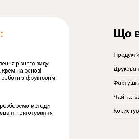
:
Що в
Продукти
ення різного виду
Друкован
, крем на основі
 роботи з фруктовим
Фартушки
Чай та к
 розберемо методи
Користув
рецепт приготування