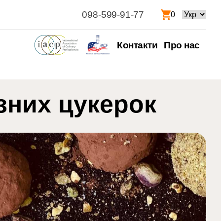
098-599-91-77
Вибрати
0
мову
Контакти
Про нас
зних цукерок