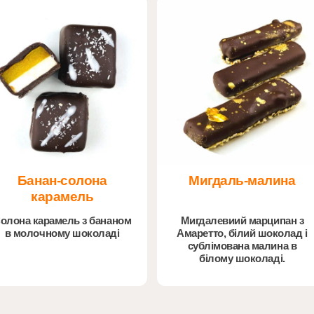
Банан-солона
Мигдаль-малина
карамель
олона карамель з бананом
Мигдалевиий марципан з
в молочному шоколаді
Амаретто, білий шоколад і
сублімована малина в
білому шоколаді.