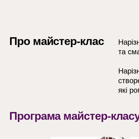
Про майстер-клас
Наріз
та см
Наріз
створ
які р
Програма майстер-клас