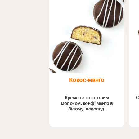
Кокос-манго
Кремьо з кокосовим
С
молоком, конфі манго в
білому шоколаді