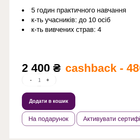
5 годин практичного навчання
к-ть учасників: до 10 осіб
к-ть вивчених страв: 4
2 400
₴
cashback - 48
-
+
Homemade
candies
кількість
Додати в кошик
На подарунок
Активувати сертифі