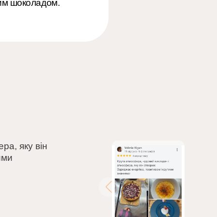
лим шоколадом.
ра, яку він
ими