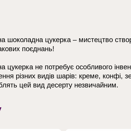
на шоколадна цукерка – мистецтво створ
акових поєднань!
на цукерка не потребує особливого інвен
ення різних видів шарів: креме, конфі, з
облять цей вид десерту незвичайним.
у