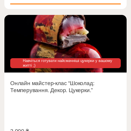
Навчіться готувати найсмачніші цукерки у вашому
житті ;)
Онлайн майстер-клас “Шоколад:
Темперування. Декор. Цукерки.”
3 000
₴