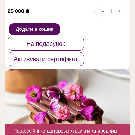
25 000
₴
-
+
ОНЛАЙН
КУРС
КОНДИТЕРА
Додати в кошик
кількість
На подарунок
Активувати сертифікат
Професійні кондитерські курси з міжнародним