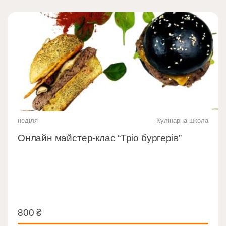
неділя
Кулінарна школа
Онлайн майстер-клас “Тріо бургерів”
800
₴
800
₴