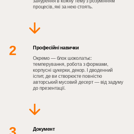
занурення в кожну тему з розумінням
процесів, які за нею стоять.
2
Професійні навички
Окремо — блок шоколатьє:
темперування, робота з формами,
корпусні цукерки, декор. І дводенний
іспит, де ви створюєте повністю
авторський мусовий десерт — від задуму
до презентації.
3
Документ