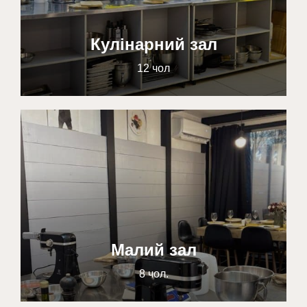
Кулінарний зал
12 чол
Малий зал
8 чол.