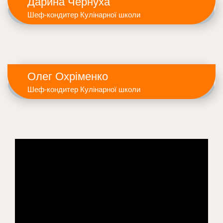
Дарина Чернуха
Шеф-кондитер Кулінарної школи
Олег Охріменко
Шеф-кондитер Кулінарної школи