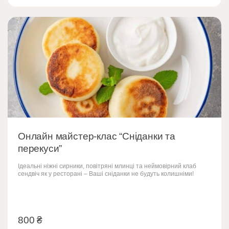
Онлайн майстер-клас “Сніданки та
перекуси”
Ідеальні ніжні сирники, повітряні млинці та неймовірний клаб
сендвіч як у ресторані – Ваші сніданки не будуть колишніми!
800
₴
800
₴