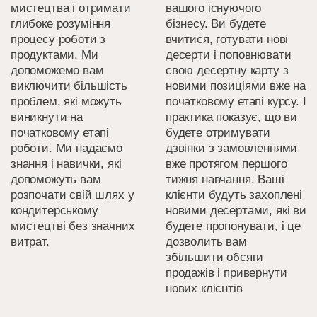
мистецтва і отримати
вашого існуючого
глибоке розуміння
бізнесу. Ви будете
процесу роботи з
вчитися, готувати нові
продуктами. Ми
десерти і поповнювати
допоможемо вам
свою десертну карту з
виключити більшість
новими позиціями вже на
проблем, які можуть
початковому етапі курсу. І
виникнути на
практика показує, що ви
початковому етапі
будете отримувати
роботи. Ми надаємо
дзвінки з замовленнями
знання і навички, які
вже протягом першого
допоможуть вам
тижня навчання. Ваші
розпочати свій шлях у
клієнти будуть захоплені
кондитерському
новими десертами, які ви
мистецтві без значних
будете пропонувати, і це
витрат.
дозволить вам
збільшити обсяги
продажів і привернути
нових клієнтів