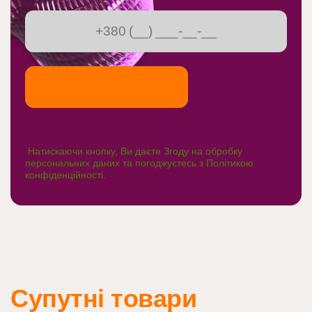
Натискаючи кнопку, Ви даєте Згоду на обробку
персональних даних та погоджуєтесь з
Політикою
конфіденційності
.
Супутні товари