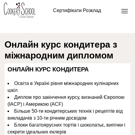
Головна
/
Кулінарна школа онлайн
/
Кондитерські курси
Сертифікати
Розклад
онлайн
/ ОНЛАЙН КУРС КОНДИТЕРА
Онлайн курс кондитера з
міжнародним дипломом
ОНЛАЙН КУРС КОНДИТЕРА
Освіта в Україні рівня міжнародних кулінарних
шкіл
Диплом про закінчення курсу, визнаний Європою
(IACP) і Америкою (ACF)
Більше 50-ти кондитерських технік і рецептів від
викладачів з 10-ти річним досвідом
Блоки багатоярусних тортів і шоколатьє, випічки і
секрети ідеальних еклерів