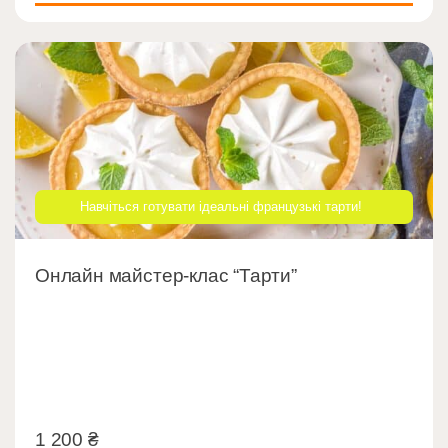
Навчіться готувати ідеальні французькі тарти!
Онлайн майстер-клас “Тарти”
1 200
₴
1 200
₴