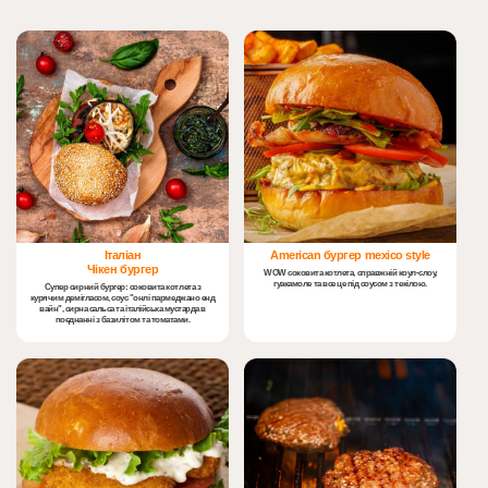
Італіан
American бургер mexico style
Чікен бургер
WOW соковита котлета, справжній коул-слоу,
гуакамоле та все це під соусом з текілою.
Супер сирний бургер: соковита котлета з
курячим демігласом, соус "онлі пармеджано енд
вайн", сирна сальса та італійська мустарда в
поєднанні з базилітом та томатами.