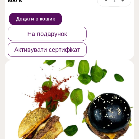
800
₴
-
+
Онлайн
майстер-
клас
Додати в кошик
"Тріо
бургерів"
На подарунок
кількість
Активувати сертифікат