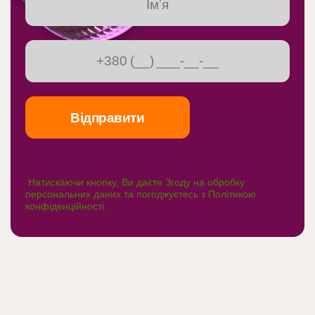
Натискаючи кнопку, Ви даєте Згоду на обробку
персональних даних та погоджуєтесь з
Політикою
конфіденційності
.