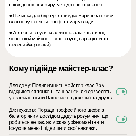
співвідношення жиру, методи приготування.
● Начинки для бургерів: швидко мариновані овочі
власноруч, свлвти, конфі та мармелади.
● Авторські соуси: класичні та альтернативні,
японський майонез, сирні соуси, варіації песто
(зелений/червоний).
Кому підійде майстер-клас?
Для дому: Подивившись майстер-клас Вам
відкриються тонкощі та нюанси, які дозволять
урізноманітнити Ваше меню для сім'ї та друзів
Для кухарів: Поради професійного шефа з
багаторічним досвідом дадуть розуміння, що
робиться не так, як можна урізноманітнити
існуюче меню і підвищити свої навички.