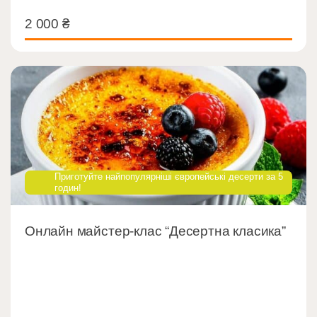
2 000
₴
2 000
₴
Приготуйте найпопулярніші європейські десерти за 5
годин!
Онлайн майстер-клас “Десертна класика”