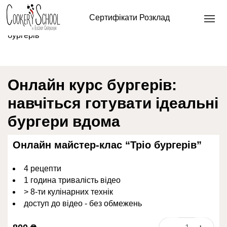
Головна
/
Кулінарна школа онлайн
/
Кулінарний
Сертифікати
Розклад
майстер клас онлайн
/ Онлайн майстер-клас “Тріо
бургерів”
Онлайн курс бургерів:
навчіться готувати ідеальні
бургери вдома
Онлайн майстер-клас “Тріо бургерів”
4 рецепти
1 година тривалість відео
> 8-ти кулінарних технік
доступ до відео - без обмежень