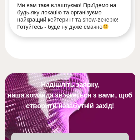
Ми вам таке влаштуємо! Приїдемо на
будь-яку локацію та організуємо
найкращий кейтеринг та show-вечерю!
Готуйтесь - буде ну дуже смачно
Надішліть заявку,
наша команда зв'яжеться з вами, щоб
створити незабутній захід!