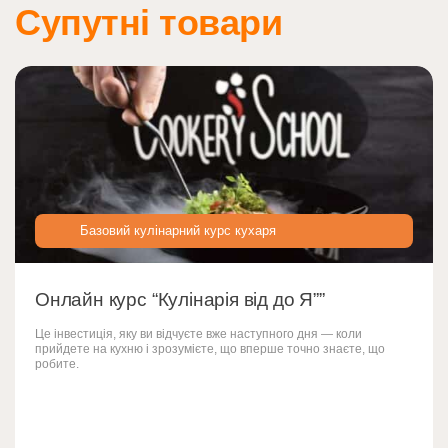
Супутні товари
Базовий кулінарний курс кухаря
Онлайн курс “Кулінарія від до Я””
Це інвестиція, яку ви відчуєте вже наступного дня — коли
прийдете на кухню і зрозумієте, що вперше точно знаєте, що
робите.