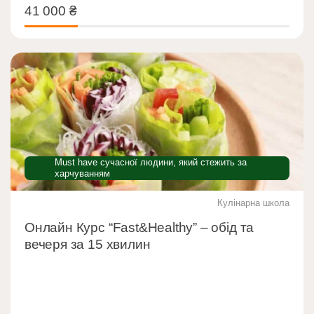
41 000
₴
41 000
₴
Must have сучасної людини, який стежить за
харчуванням
Кулінарна школа
Онлайн Курс “Fast&Healthy” – обід та
вечеря за 15 хвилин