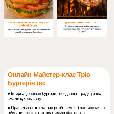
Паназіатський кисло-солодкий
Ідеальна соковита котлета
рибний бургер
Зробимо власноруч найсоковитішу та
найсмачнішу яловичу котлету для ваших
Рибна котлета в поєднанні з сальсою з манго та
бургерів!
спецій: оригінальні биті огірки.
Онлайн Майстер-клас Тріо
Бургерів це:
● Інтернаціональні бургери - поєднання традиційних
смаків кухонь світу
● Правильна котлета - ми розберемо які частини м'яса
обирати для котлети, правильна підготовка: