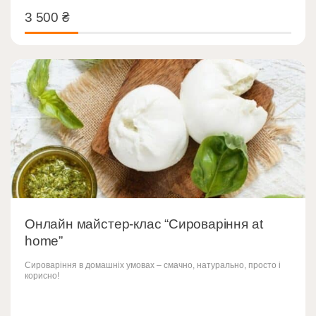
3 500
₴
3 500
₴
Онлайн майстер-клас “Сироваріння at
home”
Сироваріння в домашніх умовах – смачно, натурально, просто і
корисно!