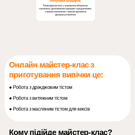
Яблучний штрудель
Тонке хрустке тісто з соковитою яблучною
начинкою, доповненою корицею та родзинками,
з легкою кислинкою і ніжним ароматом
домашньої випічки
Онлайн майстер-клас з
приготування випічки це:
● Робота з дріжджовим тістом
● Робота з витяжним тістом
● Робота з масляним тістом для кексів
Кому підійде майстер-клас?