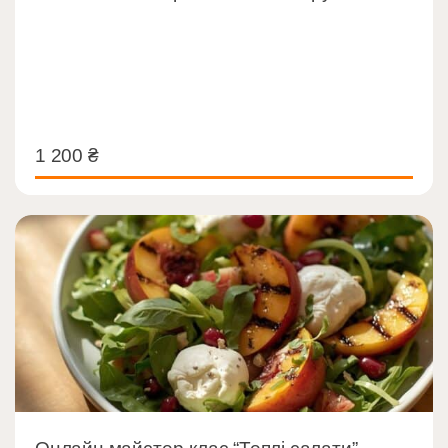
1 200
₴
1 200
₴