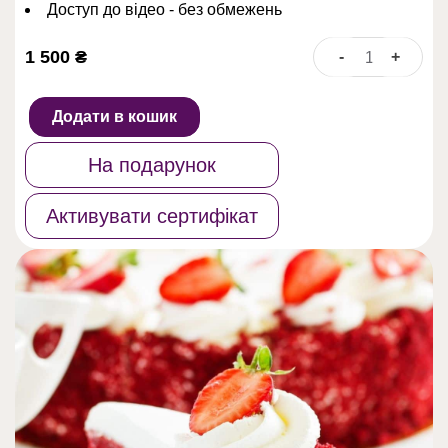
Доступ до відео - без обмежень
1 500
₴
-
+
Онлайн
майстер-
клас
Додати в кошик
"Випічка
The
На подарунок
best"
кількість
Активувати сертифікат