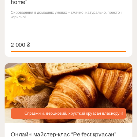
home”
Сироваріння в домашніх умовах – смачно, натурально, просто і
корисно!
2 000
₴
2 000
₴
Справжній, вершковий, хрусткий круасан власноруч!
Онлайн майстер-клас “Perfect круасан”