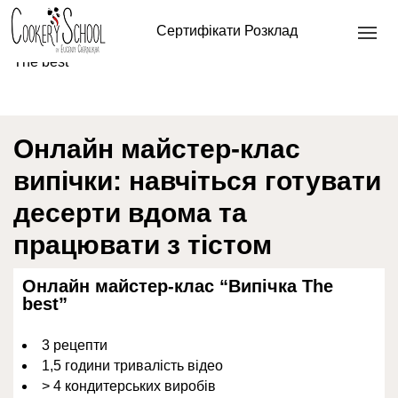
Головна
/
Кулінарна школа онлайн
/
Кондитерські
Сертифікати
Розклад
майстер-класи онлайн
/ Онлайн майстер-клас “Випічка
The best”
Онлайн майстер-клас
випічки: навчіться готувати
десерти вдома та
працювати з тістом
Онлайн майстер-клас “Випічка The
best”
3 рецепти
1,5 години тривалість відео
> 4 кондитерських виробів