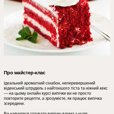
Про майстер-клас
Ідеальний ароматний сінабон, неперевершений
віденський штрудель з найтоншого тіста та ніжний кекс
— на цьому онлайн курсі випічки ви не просто
повторите рецепти, а зрозумієте, як працює випічка
зсередини.
Ви навчитеся готувати випічку вдома з нуля: