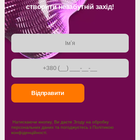
створити незабутній захід!
Натискаючи кнопку, Ви даєте Згоду на обробку
персональних даних та погоджуєтесь з
Політикою
конфіденційності
.