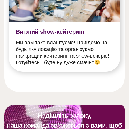
Виїзний show-кейтеринг
Ми вам таке влаштуємо! Приїдемо на
будь-яку локацію та організуємо
найкращий кейтеринг та show-вечерю!
Готуйтесь - буде ну дуже смачно
Надішліть заявку,
наша команда зв'яжеться з вами, щоб