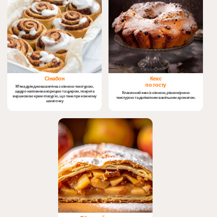
Сінабон
Кекс
по госту
М’яка дріжджова випічка з ніжною текстурою,
щедро наповнена корицею та цукром, покрита
Класичний кекс із ніжною, рівномірною
вершковою крем-глазур’ю, що тане при кожному
текстурою та делікатним ванільним ароматом.
шматочку