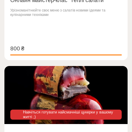
Онлайн майстер-клас “Теплі салати”
Урізноманітнюйте своє меню з салатів новими ідеями та
кулінарними техніками
800
₴
800
₴
Навчіться готувати найсмачніші цукерки у вашому
житті ;)